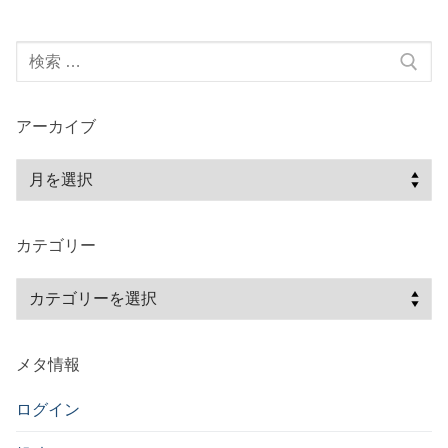
ー
検
シ
索:
ョ
ン
アーカイブ
ア
ー
カ
カテゴリー
イ
ブ
カ
テ
ゴ
メタ情報
リ
ー
ログイン