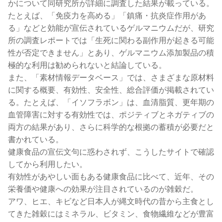
かについて同研究所が詳細に調査した結果が載っている。
たとえば、「免疫力を高める」「鎮痛・抗炎症作用があ
る」などと効能が宣伝されているゲルマニウムだが、研究
所の調査レポートでは「生死に関わる副作用が起きる可能
性が否定できません」とあり、ゲルマニウム添加製品の積
極的な利用は勧められないと結論している。
また、「素材情報データベース」では、さまざまな原材料
に関する概要、有効性、安全性、総合評価が掲載されてい
る。たとえば、「イソフラボン」は、血清脂質、更年期の
血管障害に対する有効性では、ポジティブとネガティブの
両方の結果があり、さらに科学的な根拠の蓄積が必要だと
書かれている。
健康食品の宣伝文句に惑わされず、こうしたサイトで確認
してから利用したい。
有効性があやしい面もある健康食品に比べて、近年、その
栄養価や健康への効果が注目されているのが雑穀だ。
アワ、ヒエ、キビなど日本人が縄文時代の昔から主食とし
てきた雑穀にはミネラル、ビタミン、食物繊維などが豊富