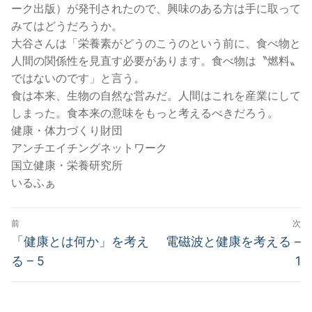
ーク出版）が発刊されたので、興味のある方は手に取って
みてはどうだろうか。
大谷さんは「栄養素がどうのこうのという前に、食べ物と
人間の関係性を見直す必要があります。食べ物は〝燃料〟
ではないのです」と言う。
食は本来、生物の自然な営みだ。人間はこれを産業にして
しまった。食本来の意味をもっと考えるべきだろう。
健康・体力づくり財団
アンチエイチングネットワーク
国立健康・栄養研究所
いるふぁ
投
前
次
稿
前
次
「健康とは何か」を考え
電磁波と健康を考える –
の
の
ナ
る – 5
1
投
投
ビ
稿:
稿:
ゲ