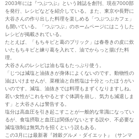
2003年には『つぶつぶ』という雑誌を創刊、現在7000部
を発行、レシピなどを紹介している。また、東京や長野に
大谷さんの作り出した料理を楽しめる「つぶつぶカフェ」
も開いている。「つぶつぶ」のホームページにはこうした
レシピが掲載されている。
たとえば、「もちキビと葛のブリック」は春巻きの皮に炊
いたもちキビと練り葛を入れて、油でからっと揚げた料
理。
大谷さんのレシピは油も塩もたっぷり使う。
「じつは減塩と油抜きが身体によくないのです。動物性の
油はいけませんが、菜種油と自然塩は十分とったほうがい
いのです。減塩、油抜きでは料理もまずくなりますしね。
若い女性がこれをやるとすぐ体調を崩し、気力も減退しま
す」と大谷さんは警告する。
塩分は高血圧を引き起こすことが一般的な常識になってい
るが、食塩摂取と血圧は関係がないとする説や、不必要な
減塩強制は無気力を招くという説もある。
この3月には最新著『雑穀グルメ・ダイエット』（サンマ