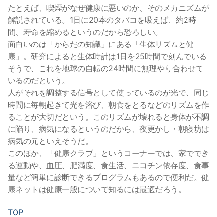
たとえば、喫煙がなぜ健康に悪いのか、そのメカニズムが
解説されている。1日に20本のタバコを吸えば、約2時
間、寿命を縮めるというのだから恐ろしい。
面白いのは「からだの知識」にある「生体リズムと健
康」。研究によると生体時計は1日を25時間で刻んでいる
そうで、これを地球の自転の24時間に無理やり合わせて
いるのだという。
人がそれを調整する信号として使っているのが光で、同じ
時間に毎朝起きて光を浴び、朝食をとるなどのリズムを作
ることが大切だという。このリズムが壊れると身体が不調
に陥り、病気になるというのだから、夜更かし・朝寝坊は
病気の元といえそうだ。
このほか、「健康クラブ」というコーナーでは、家ででき
る運動や、血圧、肥満度、食生活、ニコチン依存度、食事
量など簡単に診断できるプログラムもあるので便利だ。健
康ネットは健康一般について知るには最適だろう。
TOP