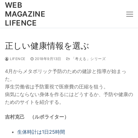
コ
WEB
ン
MAGAZINE
テ
LIFENCE
ン
ツ
へ
正しい健康情報を選ぶ
ス
キ
LIFENCE
2018年9月13日
「考える」シリーズ
ッ
4月からメタボリック予防のための健診と指導が始まっ
プ
た。
厚生労働省は予防重視で医療費の圧縮を狙う。
病気にならない身体を作るにはどうするか、予防や健康の
ためのサイトを紹介する。
吉村克己 （ルポライター）
生体時計は1日25時間