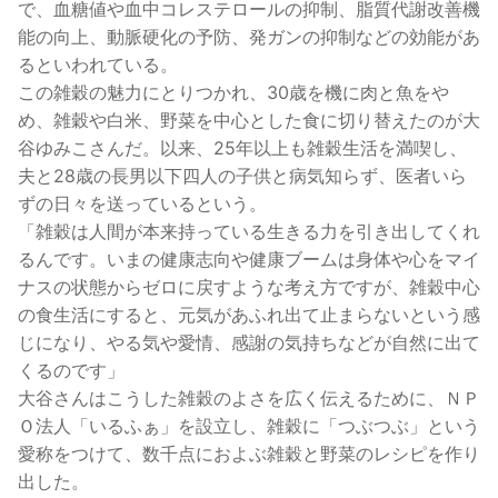
で、血糖値や血中コレステロールの抑制、脂質代謝改善機
能の向上、動脈硬化の予防、発ガンの抑制などの効能があ
るといわれている。
この雑穀の魅力にとりつかれ、30歳を機に肉と魚をや
め、雑穀や白米、野菜を中心とした食に切り替えたのが大
谷ゆみこさんだ。以来、25年以上も雑穀生活を満喫し、
夫と28歳の長男以下四人の子供と病気知らず、医者いら
ずの日々を送っているという。
「雑穀は人間が本来持っている生きる力を引き出してくれ
るんです。いまの健康志向や健康ブームは身体や心をマイ
ナスの状態からゼロに戻すような考え方ですが、雑穀中心
の食生活にすると、元気があふれ出て止まらないという感
じになり、やる気や愛情、感謝の気持ちなどが自然に出て
くるのです」
大谷さんはこうした雑穀のよさを広く伝えるために、ＮＰ
Ｏ法人「いるふぁ」を設立し、雑穀に「つぶつぶ」という
愛称をつけて、数千点におよぶ雑穀と野菜のレシピを作り
出した。