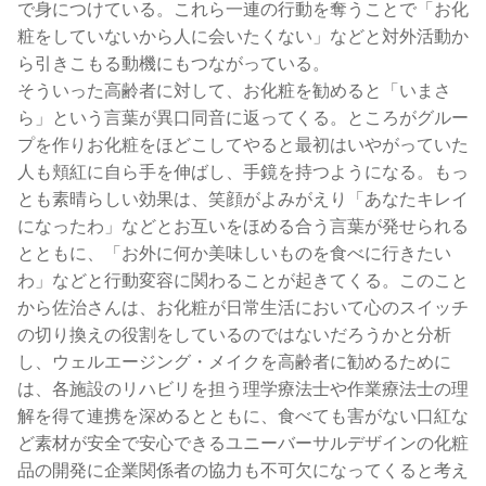
で身につけている。これら一連の行動を奪うことで「お化
粧をしていないから人に会いたくない」などと対外活動か
ら引きこもる動機にもつながっている。
そういった高齢者に対して、お化粧を勧めると「いまさ
ら」という言葉が異口同音に返ってくる。ところがグルー
プを作りお化粧をほどこしてやると最初はいやがっていた
人も頬紅に自ら手を伸ばし、手鏡を持つようになる。もっ
とも素晴らしい効果は、笑顔がよみがえり「あなたキレイ
になったわ」などとお互いをほめる合う言葉が発せられる
とともに、「お外に何か美味しいものを食べに行きたい
わ」などと行動変容に関わることが起きてくる。このこと
から佐治さんは、お化粧が日常生活において心のスイッチ
の切り換えの役割をしているのではないだろうかと分析
し、ウェルエージング・メイクを高齢者に勧めるために
は、各施設のリハビリを担う理学療法士や作業療法士の理
解を得て連携を深めるとともに、食べても害がない口紅な
ど素材が安全で安心できるユニーバーサルデザインの化粧
品の開発に企業関係者の協力も不可欠になってくると考え