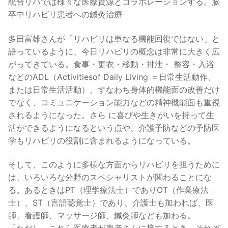
統合リハでは様々な医療資源とコラボレーションする。脳
卒中リハビリ患者への鍼灸治療
多田富雄さんが「リハビリは単なる機能回復ではない」と
語っているように、今日リハビリの概念は非常に大きく広
がってきている。食事・更衣・移動・排泄・ 整容・入浴
などのADL（Activitiesof Daily Living ＝日常生活動作、
または日常生活活動）、すなわち身体的機能面の改善だけ
でなく、コミュニケーション能力などの精神機能面も重視
されるようになった。さら に喜びや生きがいを持って生
活ができるようになるという点や、介護予防などの予防医
学もリハビリの役割に含まれるようになっている。
そして、このように多様な方面からリハビリを担うために
は、いろいろな分野のスペシャリストが関わることにな
る。あるときはPT（理学療法士）でありOT（作業療法
士）、ST（言語聴覚士）であり、介護士も加われば、医
師、看護師、マッサージ師、鍼灸師なども加わる。