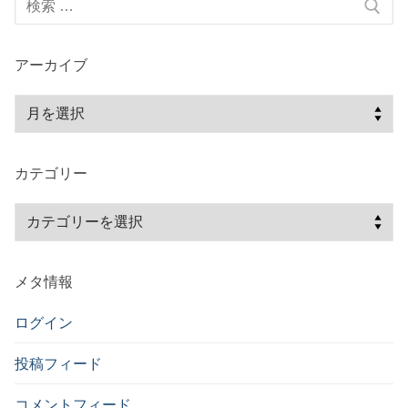
シ
索:
ョ
ン
アーカイブ
ア
ー
カ
カテゴリー
イ
ブ
カ
テ
ゴ
メタ情報
リ
ー
ログイン
投稿フィード
コメントフィード