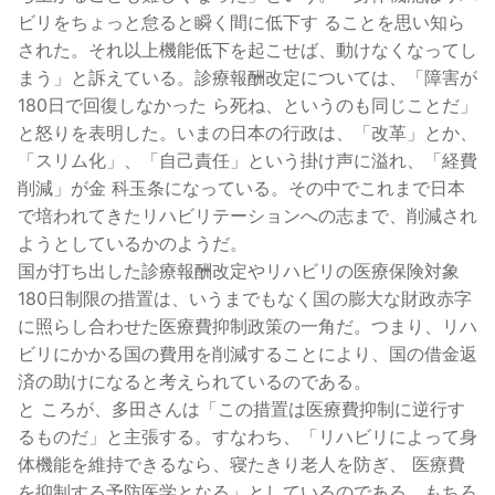
ビリをちょっと怠ると瞬く間に低下す ることを思い知ら
された。それ以上機能低下を起こせば、動けなくなってし
まう」と訴えている。診療報酬改定については、「障害が
180日で回復しなかった ら死ね、というのも同じことだ」
と怒りを表明した。いまの日本の行政は、「改革」とか、
「スリム化」、「自己責任」という掛け声に溢れ、「経費
削減」が金 科玉条になっている。その中でこれまで日本
で培われてきたリハビリテーションへの志まで、削減され
ようとしているかのようだ。
国が打ち出した診療報酬改定やリハビリの医療保険対象
180日制限の措置は、いうまでもなく国の膨大な財政赤字
に照らし合わせた医療費抑制政策の一角だ。つまり、リハ
ビリにかかる国の費用を削減することにより、国の借金返
済の助けになると考えられているのである。
と ころが、多田さんは「この措置は医療費抑制に逆行す
るものだ」と主張する。すなわち、「リハビリによって身
体機能を維持できるなら、寝たきり老人を防ぎ、 医療費
を抑制する予防医学となる」としているのである。もちろ