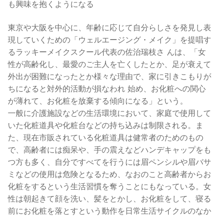
も興味を抱くようになる
東京や大阪を中心に、年齢に応じて自分らしさを発見し表
現していくための「ウェルエージング・メイク」を提唱す
るラッキーメイクスクール代表の佐治瑞枝さ んは、「女
性が高齢化し、最愛のご主人を亡くしたとか、足が衰えて
外出が困難になったとか様々な理由で、家に引きこもりが
ちになると対外的活動が損なわれ 始め、お化粧への関心
が薄れて、お化粧を放棄する傾向になる」という。
一般に介護施設などの生活環境において、家庭で使用して
いた化粧道具や化粧台などの持ち込みは制限される。ま
た、現在市販されている化粧道具は健常者のためのもの
で、高齢者には痴呆や、手の震えなどハンデキャップをも
つ方も多く、自分ですべてを行うには眉ペンシルや眉バサ
ミなどの使用は危険となるため、なおのこと高齢者からお
化粧をするという生活習慣を奪うことにもなっている。女
性は朝起きて顔を洗い、髪をとかし、お化粧をして、寝る
前にお化粧を落とすという動作を日常生活サイクルのなか