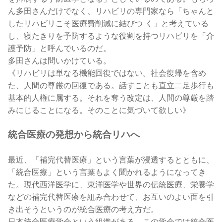
ん多田さんだけでなく、リハビリの専門家なら「ちゃんと
したリハビリこそ医療費削減に結びつ く」と考えている
し、寝たきりを予防するような役割を持つリハビリを「介
護予防」と呼んでいるのだ。
多田さんは問いかけている。
《リハビリは単なる機能回復ではない。社会復帰を含め
た、人間の尊厳の回復である。話すことも直立二足歩行も
基本的人権に属する。それを奪う改定は、人間の尊厳を踏
みにじることになる。そのことに気づいて欲しい》
統合医療の発想から統合リハへ
最近、「補完代替医療」という言葉が浸透するとともに、
「統合医療」という言葉もよく聞かれるようになってき
た。現代西洋医学に、東洋医学や世界の伝統医療、栄養学
などの補完代替医療を組み合わせて、お互いのよい面を引
き出そうというのが統合医療の考え方だ。
日本統合医療学会という組織がある。この学会では統合医