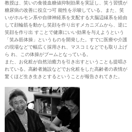
教授は、笑いの食後血糖値抑制効果を実証し、笑う習慣が
糖尿病の改善に役立つ可 能性を示唆している。また、笑
いがホルモン系や自律神経系を支配する大脳辺縁系を経由
して顔輪筋を動かし笑顔を作り出すメカニズムから、逆に
笑顔を作り出 すことで健康にいい効果を与えようという
「笑み筋体操」というものを開発した。すでに医療や介護
の現場などで幅広く採用され、マスコミなどでも取り上げ
ら れ、この体操がブームとなっている。
また、お化粧が自然治癒力を引き出すということも提唱さ
れている。高齢者施設などでお化粧をした高齢者の表情が
驚くほど生き生きとするということが報告されてきた。