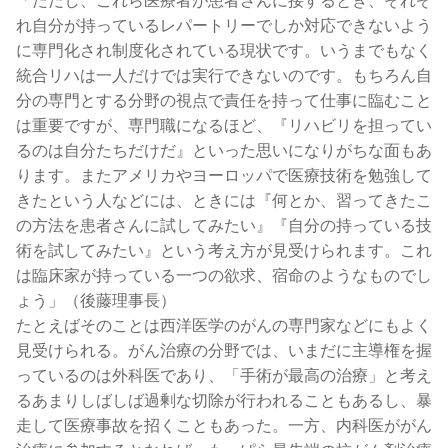
「ただし、これら医療者が患者さんに接するとき、それぞ
れ自分が持っているレパートリーでしか対応できないよう
に専門化され制度化されている現状です。いうまでもなく
統合リハは一人だけでは実行できないのです。もちろん自
分の専門とする分野の視点で責任を持って仕事に臨むこと
は重要ですが、専門職になるほど、『リハビリを担ってい
るのは自分たちだけだ』といった思いになりがちな面もあ
ります。またアメリカやヨーロッパで医療技術を勉強して
きたという人などには、ときには『何とか、習ってきたこ
の方法を患者さんに試してみたい』『自分の持っている技
術を試してみたい』という考え方が見受けられます。これ
は臨床家が持っている一つの欲求、宿命のようなものでし
ょう」（後藤理事長）
たとえばそのことは西洋医学のがんの専門家などにもよく
見受けられる。がん治療の分野では、いまだに主導権を握
っているのは外科医であり、「手術が最高の治療」と考え
るあまりしばしば過剰な切除が行われることもあるし、暴
走して医療事故を招くこともあった。一方、内科医ががん