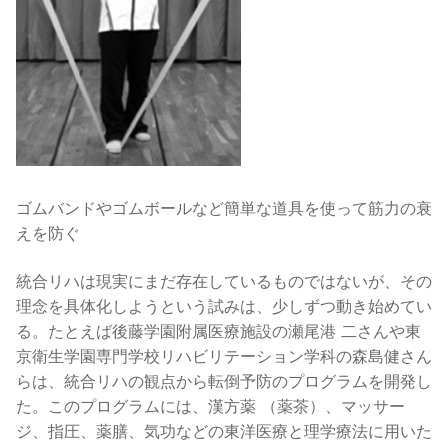
ゴムバンドやゴムボールなど簡単な道具を使って筋力の衰
えを防ぐ
統合リハは現実にまだ存在しているものではないが、その
理念を具体化しようという試みは、少しずつ動き始めてい
る。たとえば後藤学園附属医療施設の瀬尾港 二さんや東
京衛生学園専門学校リハビリテーション学科の森島健さん
らは、統合リハの観点から転倒予防のプログラムを開発し
た。このプログラムには、漢方薬 （薬茶）、マッサー
ジ、指圧、薬膳、気功などの東洋医療と理学療法に用いた