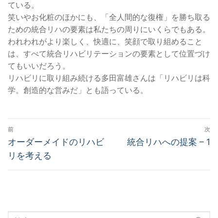
ている。
笑いやお化粧のほかにも、「全人間的な復権」を勝ち取る
ための統合リハの要素は私たちの周りにいくらでもある。
われわれがより楽しく、快適に、笑顔で取り組めること
は、すべて統合リハビリテーションの要素として位置づけ
てもいいだろう。
リハビリに取り組み続ける多田富雄さんは「リハビリは科
学。創造的な営みだ」とも語っている。
投
前
次
稿
前
次
オーダーメイドのリハビ
統合リハへの提案 – 1
の
の
ナ
リを考える
投
投
ビ
稿:
稿:
ゲ
ー
検