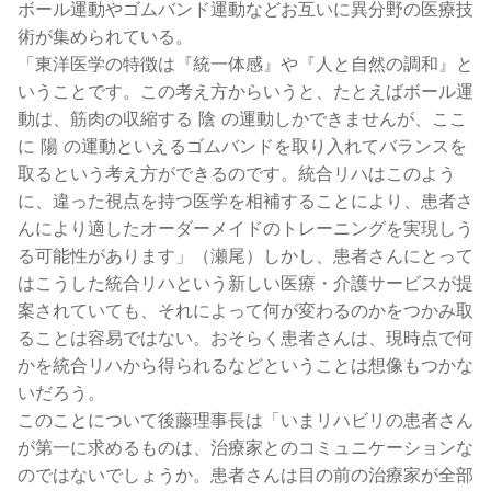
ボール運動やゴムバンド運動などお互いに異分野の医療技
術が集められている。
「東洋医学の特徴は『統一体感』や『人と自然の調和』と
いうことです。この考え方からいうと、たとえばボール運
動は、筋肉の収縮する 陰 の運動しかできませんが、ここ
に 陽 の運動といえるゴムバンドを取り入れてバランスを
取るという考え方ができるのです。統合リハはこのよう
に、違った視点を持つ医学を相補することにより、患者さ
んにより適したオーダーメイドのトレーニングを実現しう
る可能性があります」（瀬尾）しかし、患者さんにとって
はこうした統合リハという新しい医療・介護サービスが提
案されていても、それによって何が変わるのかをつかみ取
ることは容易ではない。おそらく患者さんは、現時点で何
かを統合リハから得られるなどということは想像もつかな
いだろう。
このことについて後藤理事長は「いまリハビリの患者さん
が第一に求めるものは、治療家とのコミュニケーションな
のではないでしょうか。患者さんは目の前の治療家が全部