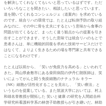
を解決してくれなくてもいいと思っているはずです。ただ
いろいろなことを聞きたい、相談したいと思っています。
道を開いてくれるコンシェルジェ（道案内）を求めている
のです。統合リハの環境では、たとえば転倒予防の取り組
みなのに、その中に骨を丈夫にするという意味から食事の
問題が出てくるなど、まったく違う観点からの提案を引き
出すことができます。そうした意味では統合リハのもとで
患者さんは、単に機能的回復を求めた技術サービスだけで
はなくて、よりよく生きるための場を専門家と共有できる
ことになるわけです」
たとえば以前から、「笑いが免疫力を高める」といわれて
きた。岡山県倉敷市にある柴田病院の伊丹仁朗医師は、笑
いによってがんと闘う免疫細胞のナチュラル キラー
（NK）細胞が活性化することを見出し、「笑い療法」と
いうものを提案している。また筑波大学においては、村上
和雄名誉教授が開拓した 笑いと健康 の研究を人間総合科
学研究科看護科学系の林啓子助教授らが引き継いだ。林助