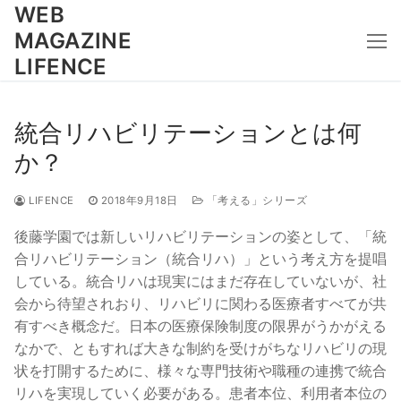
コ
WEB
ン
MAGAZINE
テ
LIFENCE
ン
ツ
へ
統合リハビリテーションとは何
ス
か？
キ
ッ
LIFENCE
2018年9月18日
「考える」シリーズ
プ
後藤学園では新しいリハビリテーションの姿として、「統
合リハビリテーション（統合リハ）」という考え方を提唱
している。統合リハは現実にはまだ存在していないが、社
会から待望されおり、リハビリに関わる医療者すべてが共
有すべき概念だ。日本の医療保険制度の限界がうかがえる
なかで、ともすれば大きな制約を受けがちなリハビリの現
状を打開するために、様々な専門技術や職種の連携で統合
リハを実現していく必要がある。患者本位、利用者本位の