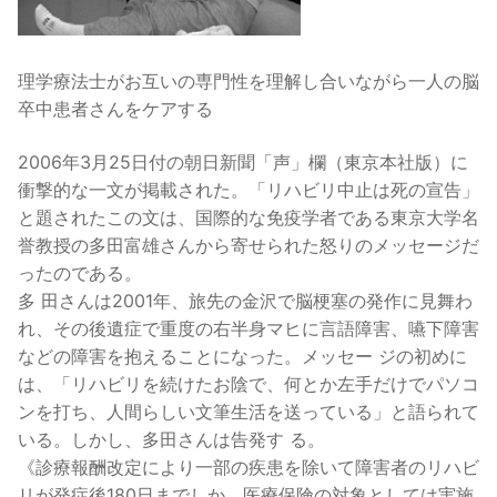
理学療法士がお互いの専門性を理解し合いながら一人の脳
卒中患者さんをケアする
2006年3月25日付の朝日新聞「声」欄（東京本社版）に
衝撃的な一文が掲載された。「リハビリ中止は死の宣告」
と題されたこの文は、国際的な免疫学者である東京大学名
誉教授の多田富雄さんから寄せられた怒りのメッセージだ
ったのである。
多 田さんは2001年、旅先の金沢で脳梗塞の発作に見舞わ
れ、その後遺症で重度の右半身マヒに言語障害、嚥下障害
などの障害を抱えることになった。メッセー ジの初めに
は、「リハビリを続けたお陰で、何とか左手だけでパソコ
ンを打ち、人間らしい文筆生活を送っている」と語られて
いる。しかし、多田さんは告発す る。
《診療報酬改定により一部の疾患を除いて障害者のリハビ
リが発症後180日までしか、医療保険の対象としては実施