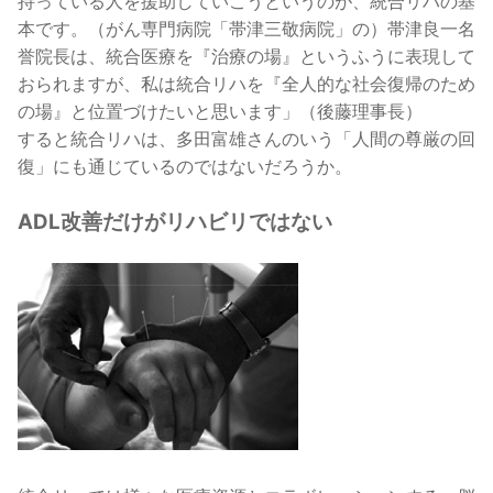
持っている人を援助していこうというのが、統合リハの基
本です。（がん専門病院「帯津三敬病院」の）帯津良一名
誉院長は、統合医療を『治療の場』というふうに表現して
おられますが、私は統合リハを『全人的な社会復帰のため
の場』と位置づけたいと思います」（後藤理事長）
すると統合リハは、多田富雄さんのいう「人間の尊厳の回
復」にも通じているのではないだろうか。
ADL改善だけがリハビリではない