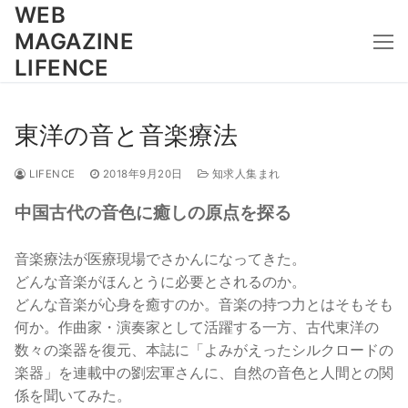
コ
WEB
ン
MAGAZINE
テ
LIFENCE
ン
ツ
へ
東洋の音と音楽療法
ス
キ
LIFENCE
2018年9月20日
知求人集まれ
ッ
中国古代の音色に癒しの原点を探る
プ
音楽療法が医療現場でさかんになってきた。
どんな音楽がほんとうに必要とされるのか。
どんな音楽が心身を癒すのか。音楽の持つ力とはそもそも
何か。作曲家・演奏家として活躍する一方、古代東洋の
数々の楽器を復元、本誌に「よみがえったシルクロードの
楽器」を連載中の劉宏軍さんに、自然の音色と人間との関
係を聞いてみた。