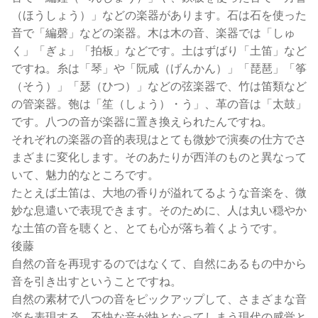
（ほうしょう）」などの楽器があります。石は石を使った
音で「編磬」などの楽器。木は木の音、楽器では「しゅ
く」「ぎょ」「拍板」などです。土はずばり「土笛」など
ですね。糸は「琴」や「阮咸（げんかん）」「琵琶」「筝
（そう）」「瑟（ひつ）」などの弦楽器で、竹は笛類など
の管楽器。匏は「笙（しょう）・う」、革の音は「太鼓」
です。八つの音が楽器に置き換えられたんですね。
それぞれの楽器の音的表現はとても微妙で演奏の仕方でさ
まざまに変化します。そのあたりが西洋のものと異なって
いて、魅力的なところです。
たとえば土笛は、大地の香りが溢れてるような音楽を、微
妙な息遣いで表現できます。そのために、人は丸い穏やか
な土笛の音を聴くと、とても心が落ち着くようです。
後藤
自然の音を再現するのではなくて、自然にあるもの中から
音を引き出すということですね。
自然の素材で八つの音をピックアップして、さまざまな音
楽を表現する。不快な音が快となってしまう現代の感覚と