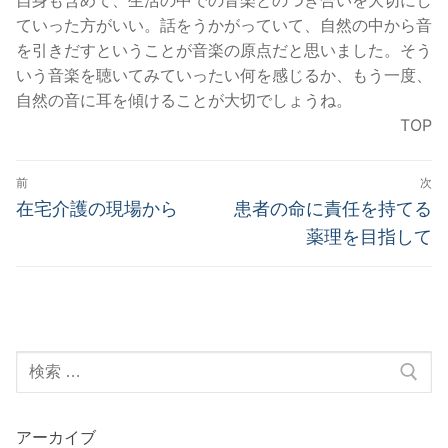
ていった方がいい。話をうかがっていて、自然の中から音
を引きだすということが音楽の原点だと思いました。そう
いう音楽を聴いてみていったい何を感じるか、もう一度、
自然の音に耳を傾けることが大切でしょうね。
TOP
投
前
次
稿
前
次
在宅介護の現場から
患者の命に責任を持てる
の
の
ナ
薬理を目指して
投
投
ビ
稿:
稿:
ゲ
ー
検
シ
索:
ョ
ン
アーカイブ