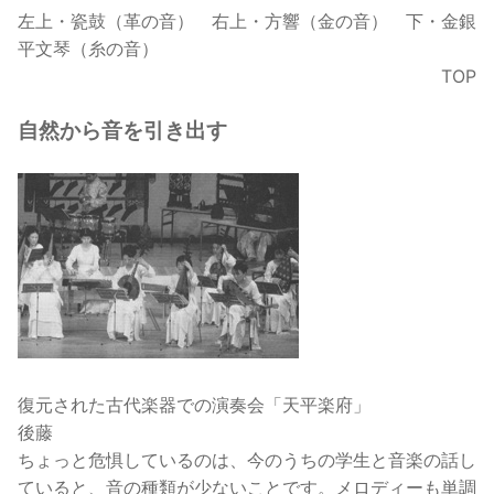
左上・瓷鼓（革の音） 右上・方響（金の音） 下・金銀
平文琴（糸の音）
TOP
自然から音を引き出す
復元された古代楽器での演奏会「天平楽府」
後藤
ちょっと危惧しているのは、今のうちの学生と音楽の話し
ていると、音の種類が少ないことです。メロディーも単調