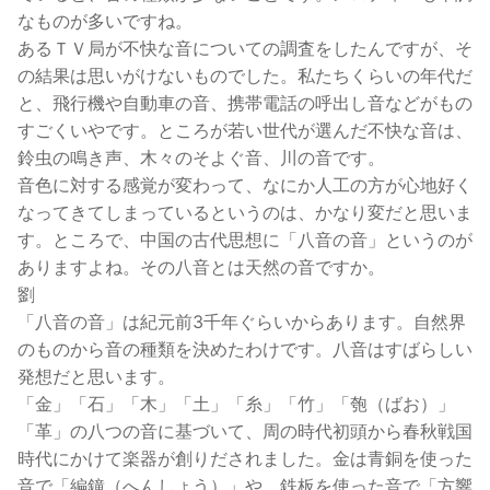
なものが多いですね。
あるＴＶ局が不快な音についての調査をしたんですが、そ
の結果は思いがけないものでした。私たちくらいの年代だ
と、飛行機や自動車の音、携帯電話の呼出し音などがもの
すごくいやです。ところが若い世代が選んだ不快な音は、
鈴虫の鳴き声、木々のそよぐ音、川の音です。
音色に対する感覚が変わって、なにか人工の方が心地好く
なってきてしまっているというのは、かなり変だと思いま
す。ところで、中国の古代思想に「八音の音」というのが
ありますよね。その八音とは天然の音ですか。
劉
「八音の音」は紀元前3千年ぐらいからあります。自然界
のものから音の種類を決めたわけです。八音はすばらしい
発想だと思います。
「金」「石」「木」「土」「糸」「竹」「匏（ばお）」
「革」の八つの音に基づいて、周の時代初頭から春秋戦国
時代にかけて楽器が創りだされました。金は青銅を使った
音で「編鐘（へんしょう）」や、鉄板を使った音で「方響