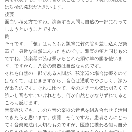
は対極の発想だと思います。
後藤
面白い考え方ですね。演奏する人間も自然の一部になって
しまうということですか。
劉
そうです。「匏」はもともと瓢箪に竹の管を差し込んだ楽
器で、身近な自然にあったものです。雅楽の笙と同じもの
ですね。弦楽器の弦は蚕からとれた絹や羊の腸を使いま
す。ですから、八音の楽器は自然なものです。
それを自然の一部である人間が、弦楽器の場合は擦るので
はなくて、はじきますから、音色は透明でやさしく、深み
が出るのです。それに比べて、今のスチール弦は明るくて
強いし音もすごいけれども、何か自然とかなりずれてると
ころも感じます。
音楽療法でも、この八音の楽器の音色を組み合わせて活用
できたらと思います。後藤 そうですね。患者さんにとっ
ても音楽療法は大切なものですが、医療に携わる側も自分
自身も含めて、生活の中での音楽とのつき合いを大切にし