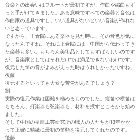
音楽との出会いはフルートが最初ですが、作曲や編曲もず
っと手がけてきました。ある意味ですべての楽器と音色は
作曲家の道具ですし、いい道具がないといい音楽が作れな
いと思っています。
ですから、正倉院にある楽器を見た時に、その音色が気に
なったんですね。それに正倉院には、中国から伝わってき
た楽器も多い。もちろん美術品としてもすばらしいのです
が、音楽家としてはそれだけでは満足できないわけです。
復元した笛の音がよみがえった時はうれしかったですね。
後藤
復元するといっても大変な苦労があるでしょう？
劉
実際の復元作業は困難を極めるものでした。縦笛や横笛は
もちろん、打楽器も弦楽器も、材料を捜すところから始め
ました。
そして中国の皇龍工芸研究所の職人の人たちが13年かか
って正確に精緻に最初の笛類を復元してくれたのです。
後藤