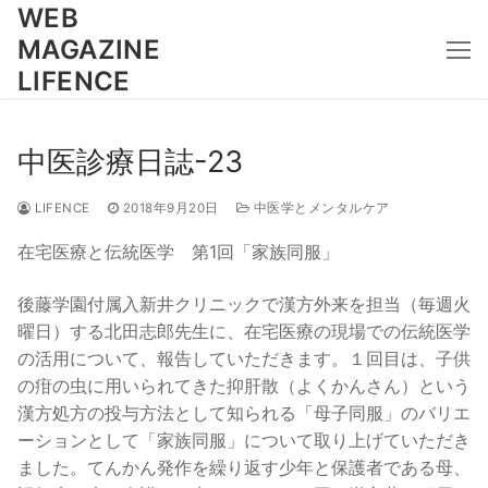
コ
WEB
ン
MAGAZINE
テ
LIFENCE
ン
ツ
へ
中医診療日誌-23
ス
キ
LIFENCE
2018年9月20日
中医学とメンタルケア
ッ
在宅医療と伝統医学 第1回「家族同服」
プ
後藤学園付属入新井クリニックで漢方外来を担当（毎週火
曜日）する北田志郎先生に、在宅医療の現場での伝統医学
の活用について、報告していただきます。１回目は、子供
の疳の虫に用いられてきた抑肝散（よくかんさん）という
漢方処方の投与方法として知られる「母子同服」のバリエ
ーションとして「家族同服」について取り上げていただき
ました。てんかん発作を繰り返す少年と保護者である母、