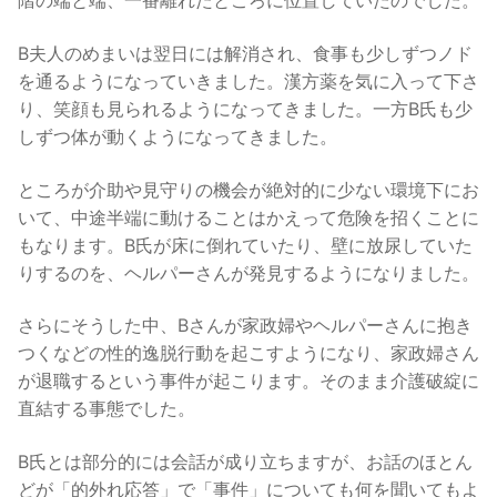
階の端と端、一番離れたところに位置していたのでした。
B夫人のめまいは翌日には解消され、食事も少しずつノド
を通るようになっていきました。漢方薬を気に入って下さ
り、笑顔も見られるようになってきました。一方B氏も少
しずつ体が動くようになってきました。
ところが介助や見守りの機会が絶対的に少ない環境下にお
いて、中途半端に動けることはかえって危険を招くことに
もなります。B氏が床に倒れていたり、壁に放尿していた
りするのを、ヘルパーさんが発見するようになりました。
さらにそうした中、Bさんが家政婦やヘルパーさんに抱き
つくなどの性的逸脱行動を起こすようになり、家政婦さん
が退職するという事件が起こります。そのまま介護破綻に
直結する事態でした。
B氏とは部分的には会話が成り立ちますが、お話のほとん
どが「的外れ応答」で「事件」についても何を聞いてもよ