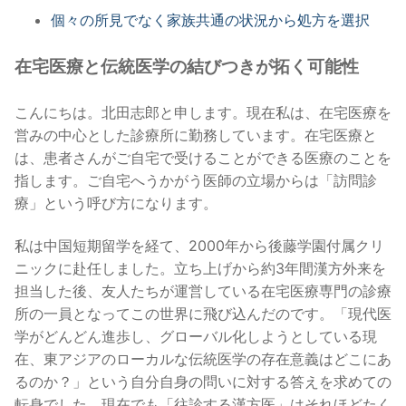
個々の所見でなく家族共通の状況から処方を選択
在宅医療と伝統医学の結びつきが拓く可能性
こんにちは。北田志郎と申します。現在私は、在宅医療を
営みの中心とした診療所に勤務しています。在宅医療と
は、患者さんがご自宅で受けることができる医療のことを
指します。ご自宅へうかがう医師の立場からは「訪問診
療」という呼び方になります。
私は中国短期留学を経て、2000年から後藤学園付属クリ
ニックに赴任しました。立ち上げから約3年間漢方外来を
担当した後、友人たちが運営している在宅医療専門の診療
所の一員となってこの世界に飛び込んだのです。「現代医
学がどんどん進歩し、グローバル化しようとしている現
在、東アジアのローカルな伝統医学の存在意義はどこにあ
るのか？」という自分自身の問いに対する答えを求めての
転身でした。現在でも「往診する漢方医」はそれほどたく