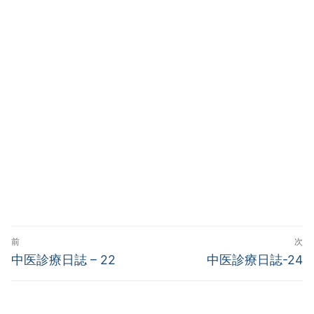
投
前
次
稿
前
次
中医診療日誌 – 22
中医診療日誌-24
の
の
ナ
投
投
ビ
稿:
稿: