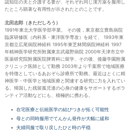
認知症の夫と介護する妻が、それぞれ同じ漢方薬を服用し
たところ顕著な有用性が示されたとのことです。
北田志郎（きただしろう）
1991年東北大学医学部卒業。 その後，東京都立豊島病院
臨床研修医（内科系・東洋医学専攻）を経て、 1993年東
京都立広尾病院神経科 1995年東芝林間病院神経科 1997
年精神医学研究所附属東京武蔵野病院 2000年天津市立中
医薬研究院附属医院脾胃科に留学、その後、後藤学園附属
クリニック医師として勤務 2003年より千葉県で地域医療
を特徴としているあおぞら診療所で勤務。最近はとくに精
神医学・中医学と地域医療と関連する研究に力を入れてい
る。帰国した残留孤児達の心身の健康をサポートするボラ
ンティア活動などにも、積極的に携わる。
在宅医療と伝統医学の結びつきが拓く可能性
母との同時服用でてんかん発作が大幅に緩和
夫婦同服で取り戻したひと時の平穏