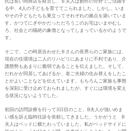
氏は長い間商店を経営し、Ｂ夫人は創作の分野でご活躍す
る中、4人の子どもを育ててこられました。しかし、いま
やその子どもたちも巣立ってそれぞれの拠点を築いていま
す。かつてにぎやかだっただろうこのお宅はいまやむし
ろ、社会との隔絶の象徴となってしまっているかのようで
す。
そこで、この時居合わせたＢさんの長男らのご家族には、
現在の住環境は二人のリハビリにあまりに不利であり、介
護態勢もあまりに脆弱であることを伝えました。そして、
だれかが同居してあげるか、老ご夫婦の住み替えをしたこ
とがよいことなどを伝えています。もちろんご家族も事態
を深刻に受け止めておられましたが、すぐには環境を変え
る状況にないようでした。
初回の訪問診療を行って3日目のこと、B夫人が強いめま
い感を訴え臨時往診を依頼してきました。うかがうと B
夫人はベッドに横たわっていました。私がベッドサイドに