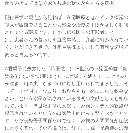
個々の所見ではなく家族共通の状況から処方を選択
現代医学の観点から見れば、在宅医療とはハイテク機器の
導入が困難であることから検査や治療の手段が著しく制限
されている環境です。しかし伝統医学の実践者にとって
は、患者さんの暮らしを直接体感し、弁証に組み入れてい
くことができる点で、外来や病棟よりむしろ有利な環境で
あると言えるのです。
A君親子に処方した「抑肝散」は16世紀の小児医学書『保
嬰撮(ほえいさつ)要(よう)』に登場する処方で、こどもの
夜泣き、疳の虫、ひきつけに対し用いられてきました。そ
して「子母同服」つまり「お母さんも一緒にこれを飲みな
さい」という指示が為されている最初の文献としても知ら
れています。５世紀も前の文献に、家族システム的観点が
提示されているというのは医学史的にみて驚くべきことで
す。ただ実際母子関係だけでなく、家族の人間関係が症状
に大きく関わっている場合は、父子、夫婦、兄弟姉妹の間