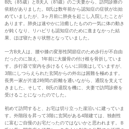
B氏（85歳）とB夫人（81歳）のご夫妻から、訪問診療の
依頼がありました。B氏は数年前から認知症の症状が出始
めていましたが、3ヶ月前に肺炎を起こし入院したことが
あります。肺炎は速やかに治癒したものの一気に体の動き
が鈍くなり、リハビリも認知症のために進まなかった結
果、ほぼ寝たきり状態となっていました。
一方B夫人は、腰や膝の変形性関節症のため歩行が不自由
だったのに加え、1年前に大腿骨の付け根を骨折していま
す。歩行器で室内を歩けるくらいに回復はしていますが、
3階にしつらえられた玄関からの外出は困難を極めます。
長男一家が片道2時間の距離を通いながら、通院を支えて
きました。そして、B氏の退院を機に、夫妻で訪問診療を
受けることになったのでした。
初めて訪問すると、お宅は切り立った崖沿いに建っていま
す。外階段を昇って3階に玄関がある4階建ては、独創性
に富むご自慢のお宅だったのではないかと思われます。Ｂ