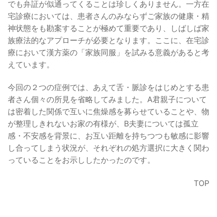
でも弁証が似通ってくることは珍しくありません。一方在
宅診療においては、患者さんのみならずご家族の健康・精
神状態をも勘案することが極めて重要であり、しばしば家
族療法的なアプローチが必要となります。ここに、在宅診
療において漢方薬の「家族同服」を試みる意義があると考
えています。
今回の２つの症例では、あえて舌・脈診をはじめとする患
者さん個々の所見を省略してみました。A君親子について
は密着した関係で互いに焦燥感を募らせていることや、物
が整理しきれないお家の有様が、B夫妻については孤立
感・不安感を背景に、お互い距離を持ちつつも敏感に影響
し合ってしまう状況が、それぞれの処方選択に大きく関わ
っていることをお示ししたかったのです。
TOP