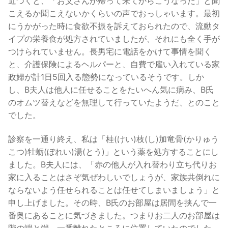
近づくと、「お父さんが帰って来てからこうなった」と聞
こえるか聞こえないかくらいの声でおっしゃいます。最初
にうかがった時に食欲不振を訴えておられたので、流動タ
イプの栄養食が処方されていましたが、それにも全く手が
つけられていません。長男宅に電話をかけて事情を聞く
と、介護保険によるヘルパーと、自費で雇い入れている家
政婦が計1日5回入る態勢になっているそうです。しか
し、B夫人は他人に任せることをたいへん気に病み、B氏
のオムツ替えなどを無理して行っていたようだ、とのこと
でした。
診察を一通り終え、私は「桂(けい)枝(し)加竜骨(かりゅう
こつ)牡蛎(ぼれい)湯(とう)」という薬を処方することにし
ました。B夫人には、「赤の他人が入れ替わり立ち代りお
家に入ることはさぞ気ぜわしいでしょうが、家族共倒れに
ならないよう任せられることは任せてしまいましょう」と
申し上げました。その時、B氏のお部屋は居間を挟んで一
番奥にあることに気づきました。つまりお二人のお部屋は