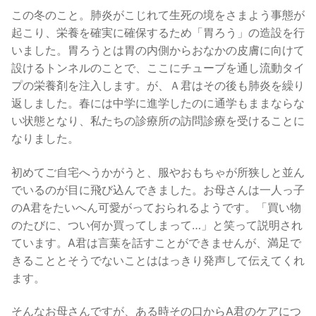
この冬のこと。肺炎がこじれて生死の境をさまよう事態が
起こり、栄養を確実に確保するため「胃ろう」の造設を行
いました。胃ろうとは胃の内側からおなかの皮膚に向けて
設けるトンネルのことで、ここにチューブを通し流動タイ
プの栄養剤を注入します。が、Ａ君はその後も肺炎を繰り
返しました。春には中学に進学したのに通学もままならな
い状態となり、私たちの診療所の訪問診療を受けることに
なりました。
初めてご自宅へうかがうと、服やおもちゃが所狭しと並ん
でいるのが目に飛び込んできました。お母さんは一人っ子
のA君をたいへん可愛がっておられるようです。「買い物
のたびに、つい何か買ってしまって…」と笑って説明され
ています。A君は言葉を話すことができませんが、満足で
きることとそうでないことははっきり発声して伝えてくれ
ます。
そんなお母さんですが、ある時その口からA君のケアにつ