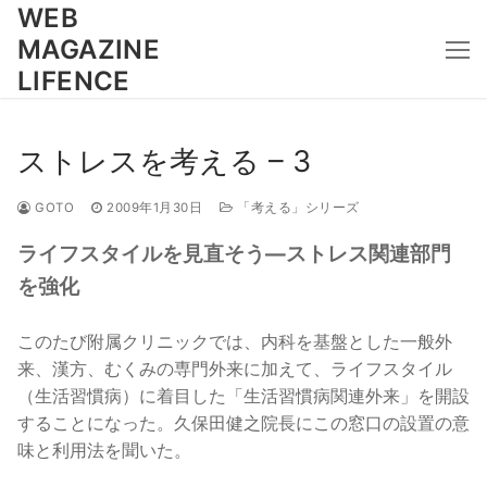
コ
WEB
ン
MAGAZINE
テ
LIFENCE
ン
ツ
へ
ストレスを考える – 3
ス
キ
GOTO
2009年1月30日
「考える」シリーズ
ッ
ライフスタイルを見直そう―ストレス関連部門
プ
を強化
このたび附属クリニックでは、内科を基盤とした一般外
来、漢方、むくみの専門外来に加えて、ライフスタイル
（生活習慣病）に着目した「生活習慣病関連外来」を開設
することになった。久保田健之院長にこの窓口の設置の意
味と利用法を聞いた。