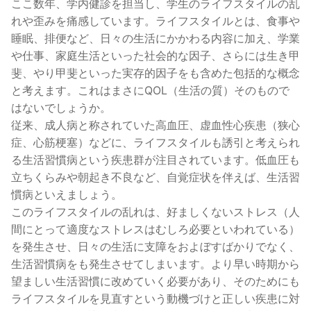
ここ数年、学内健診を担当し、学生のライフスタイルの乱
れや歪みを痛感しています。ライフスタイルとは、食事や
睡眠、排便など、日々の生活にかかわる内容に加え、学業
や仕事、家庭生活といった社会的な因子、さらには生き甲
斐、やり甲斐といった実存的因子をも含めた包括的な概念
と考えます。これはまさにQOL（生活の質）そのもので
はないでしょうか。
従来、成人病と称されていた高血圧、虚血性心疾患（狭心
症、心筋梗塞）などに、ライフスタイルも誘引と考えられ
る生活習慣病という疾患群が注目されています。低血圧も
立ちくらみや朝起き不良など、自覚症状を伴えば、生活習
慣病といえましょう。
このライフスタイルの乱れは、好ましくないストレス（人
間にとって適度なストレスはむしろ必要といわれている）
を発生させ、日々の生活に支障をおよぼすばかりでなく、
生活習慣病をも発生させてしまいます。より早い時期から
望ましい生活習慣に改めていく必要があり、そのためにも
ライフスタイルを見直すという動機づけと正しい疾患に対