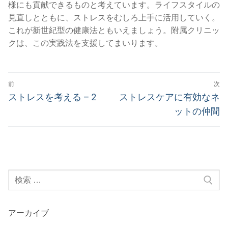
様にも貢献できるものと考えています。ライフスタイルの
見直しとともに、ストレスをむしろ上手に活用していく。
これが新世紀型の健康法ともいえましょう。附属クリニッ
クは、この実践法を支援してまいります。
投
前
次
稿
前
次
ストレスを考える – 2
ストレスケアに有効なネ
の
の
ナ
ットの仲間
投
投
ビ
稿:
稿:
ゲ
ー
検
シ
索:
ョ
ン
アーカイブ