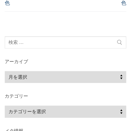
の
の
ナ
色
色
投
投
ビ
稿:
稿:
ゲ
ー
検
シ
索:
ョ
ン
アーカイブ
ア
ー
カ
カテゴリー
イ
ブ
カ
テ
ゴ
メタ情報
リ