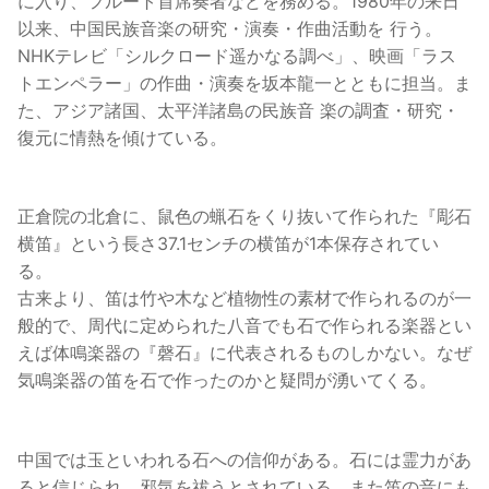
に入り、フルート首席奏者などを務める。1980年の来日
以来、中国民族音楽の研究・演奏・作曲活動を 行う。
NHKテレビ「シルクロード遥かなる調べ」、映画「ラス
トエンペラー」の作曲・演奏を坂本龍一とともに担当。ま
た、アジア諸国、太平洋諸島の民族音 楽の調査・研究・
復元に情熱を傾けている。
正倉院の北倉に、鼠色の蝋石をくり抜いて作られた『彫石
横笛』という長さ37.1センチの横笛が1本保存されてい
る。
古来より、笛は竹や木など植物性の素材で作られるのが一
般的で、周代に定められた八音でも石で作られる楽器とい
えば体鳴楽器の『磬石』に代表されるものしかない。なぜ
気鳴楽器の笛を石で作ったのかと疑問が湧いてくる。
中国では玉といわれる石への信仰がある。石には霊力があ
ると信じられ、邪気を祓うとされている。また笛の音にも