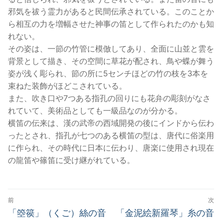
邪気を祓う霊力があると民間伝承されている。このことか
ら相互の力を増幅させた神事の笛として作られたのかも知
れない。
その姿は、一節の竹管に模倣してあり、全面に山並と雲を
背景として描き、その空間に草花が配され、鳥や蝶が舞う
姿が浅く彫られ、節の所に5センチほどの竹の枝を3本を
束ねた装飾がほどこされている。
また、吹き口や7つある指孔の回りにも花弁の彫刻がなさ
れていて、美術品としても一級品なのが分かる。
横笛の伝来は、漢の武帝の西域開発の後にインドから伝わ
ったとされ、指孔が七つのある横笛の型は、唐代に俗楽用
に作られ、その時代に日本に伝わり、唐楽に使用され現在
の龍笛や篠笛に受け継がれている。
投
前
次
稿
前
次
「箜篌」（くご）絲の音
「金泥絵新羅琴」糸の音