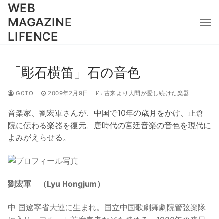
コ
WEB
ン
MAGAZINE
テ
LIFENCE
ン
ツ
へ
「彫石横笛」石の音色
ス
キ
GOTO
2009年2月9日
古来より人間が愛し続けた楽器
ッ
音楽家、劉宏軍さんが、中国で10年の歳月をかけ、正倉
プ
院に伝わる楽器を復元、唐時代の宮廷音楽の音色を現代に
よみがえらせる。
劉宏軍 （Lyu Hongjum
）
中 国遼寧省大連に生まれ。国立中国歌劇舞劇院管弦楽隊