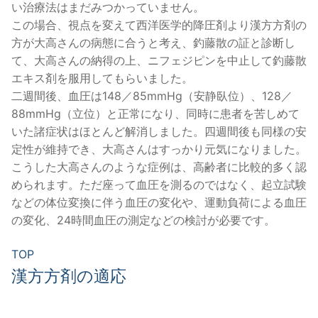
い治療法はまだみつかっていません。
この場合、視点を変えて西洋医学的降圧剤より漢方方剤の
方が大高さんの病態に合うと考え、釣藤散の証と診断し
て、大高さんの納得の上、ニフェジピンを中止して釣藤散
エキス剤を服用してもらいました。
二週間後、血圧は148／85mmHg（安静臥位）、128／
88mmHg（立位）と正常になり、同時に患者を苦しめて
いた諸症状はほとんど解消しました。四週間後も同様の安
定性が維持でき、大高さんはすっかり元気になりました。
こうした大高さんのような症例は、高齢者に比較的多く認
められます。ただ座って血圧を測るのではなく、起立試験
などの体位変換に伴う血圧の変化や、運動負荷による血圧
の変化、24時間血圧の測定などの検討が必要です。
TOP
漢方方剤の適応