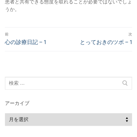
患者と共有できる態度を取れることが必要ではないでしょ
うか。
投
前
次
稿
前
次
心の診療日記 – 1
とっておきのツボ – 1
の
の
ナ
投
投
ビ
稿:
稿:
ゲ
検
ー
索:
シ
ョ
アーカイブ
ン
ア
ー
カ