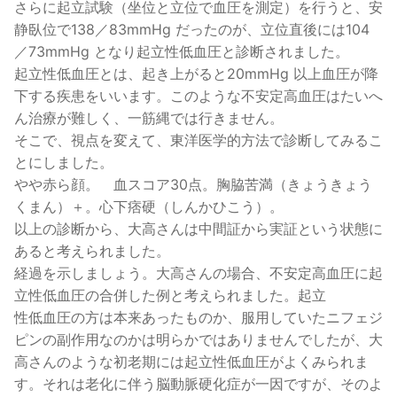
さらに起立試験（坐位と立位で血圧を測定）を行うと、安
静臥位で138／83mmHg だったのが、立位直後には104
／73mmHg となり起立性低血圧と診断されました。
起立性低血圧とは、起き上がると20mmHg 以上血圧が降
下する疾患をいいます。このような不安定高血圧はたいへ
ん治療が難しく、一筋縄では行きません。
そこで、視点を変えて、東洋医学的方法で診断してみるこ
とにしました。
やや赤ら顔。 血スコア30点。胸脇苦満（きょうきょう
くまん）＋。心下痞硬（しんかひこう）。
以上の診断から、大高さんは中間証から実証という状態に
あると考えられました。
経過を示しましょう。大高さんの場合、不安定高血圧に起
立性低血圧の合併した例と考えられました。起立
性低血圧の方は本来あったものか、服用していたニフェジ
ピンの副作用なのかは明らかではありませんでしたが、大
高さんのような初老期には起立性低血圧がよくみられま
す。それは老化に伴う脳動脈硬化症が一因ですが、そのよ