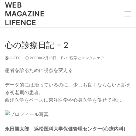
コ
WEB
ン
MAGAZINE
テ
LIFENCE
ン
ツ
へ
心の診療日記 – 2
ス
キ
GOTO
2009年2月10日
中医学とメンタルケア
ッ
患者を診るために視点を変える
プ
データ的には治っているのに、少しも良くならないと訴え
る初老期の患者。
西洋医学をベースに東洋医学や心身医学を併せて挑む。
永田勝太郎 浜松医科大学保健管理センター(心療内科)