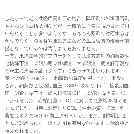
したがって老人性軽症高血圧の場合、降圧剤のACE阻害剤
やカルシウム拮抗剤などが、一般的に血管拡張の目的で用
いられることが多いようです。もちろん薬剤で対応するば
かりでなく、減塩食や運動療法などの生活習慣の改善が前
提となっているのは言うまでもありません。
一方、東洋医学的アプローチとしては漢方方剤の釣藤散や
七物降下湯、柴胡加竜骨牡蛎湯、大柴胡湯、黄連解毒湯な
どが主に患者の証（タイプ）に合わせて用いられます。
我 々が多くの施設で、釣藤散の降圧効果について調査す
ると、釣藤散は収縮期血圧（SBP）をやや下げ、拡張期血
圧（DBP）を下げ、総末梢循環抵抗 （SVR）を有意に低
下させました。心拍出量（CO）に対しては影響を与えま
せんでした。同時に測定したQQL（生命の質）では、釣
藤散は老人のQQLを 向上させました。また、副作用はほ
とんど認められず、漢方方剤も有用な軽症高血圧治療薬と
考えられました。