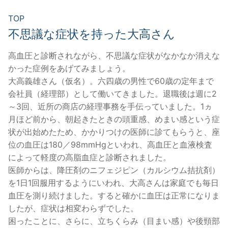
TOP
不思議な症状を持った大高さん
高血圧と診断されながら、不思議な症状がなかなか消えな
かった症例をあげてみましょう。
大高義雄さん（仮名）。六四歳の男性で60歳の定年まで
会社員（経理部）として働いてきました。退職後は週に2
～3回、近所の商店の経理事務を手伝っていました。1ヵ
月ほど前から、朝起きたときの頭重感、めまい感という症
状が出始めたため、かかりつけの医師に診てもらうと、座
位の血圧は180／98mmHgといわれ、高血圧と血液検査
によって軽度の高脂血症と診断されました。
医師からは、降圧剤のニフェジピン（カルシウム拮抗剤）
を1日1回服用するようにいわれ、大高さんは家庭でも毎日
血圧を測り続けました。すると確かに血圧は正常になりま
したが、症状は相変わらずでした。
困ったことに、さらに、立ちくらみ（目まい感）や後頸部