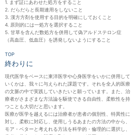
1. まず証にあわせた処方をすること
2. だらだらと長期連用をしないこと
3. 漢方方剤を使用する目的を明確にしておくこと
4. 原則的には一処方を選択すること
5. 甘草を含んだ数処方を併用して偽アルドステロン症
（高血圧、低血圧）を誘発しないようにすること
TOP
終わりに
現代医学をベースに東洋医学や心身医学をいかに併用して
いくかは、我々に与えられた課題です。それを全人的医療
の文脈の中で実践していきたいと願っています。また、治
療者がさまざまな方法論を駆使できる自由性、柔軟性を持
つことも大切だと思います。
医療が医学を越えるには治療者が患者の個別性、特異性に
対し、柔軟に対応し、使用しうるあまたの方法の中から、
モア・ベターと考えれる方法を科学的・倫理的に選択し、