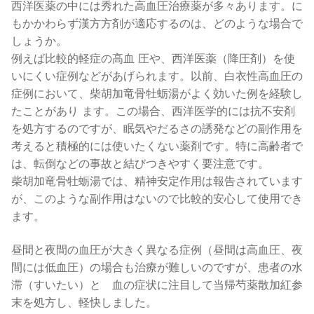
西洋医薬の中には秀れた高血圧治療薬が多々あります。に
もかかわらず漢方方剤が適応するのは、どのような場合で
しょうか。
例えば比較的軽症の高血 圧や、西洋医薬（降圧剤）を使
いにくい症例などがあげられます。以前、白衣性高血圧の
症例において、柴胡加竜骨牡蛎湯がよく効いた例を経験し
たことがあり ます。この場合、西洋医学的には抗不安剤
を処方するのですが、眠気やだるさの誘発などの副作用を
考えると積極的には使いたくない薬剤です。特に高齢者で
は、転倒などの事故と結びつきやすく要注意です。
柴胡加竜骨牡蛎湯では、精神安定作用は報告されています
が、このような副作用はないので比較的安心して使用でき
ます。
昼間と夜間の血圧が大きく異なる症例（昼間は高血圧、夜
間には低血圧）の場合も治療が難しいのですが、患者の水
滞（すいたい）と 血の症状に注目して当帰芍薬散加紅参
末を処方し、軽快しました。