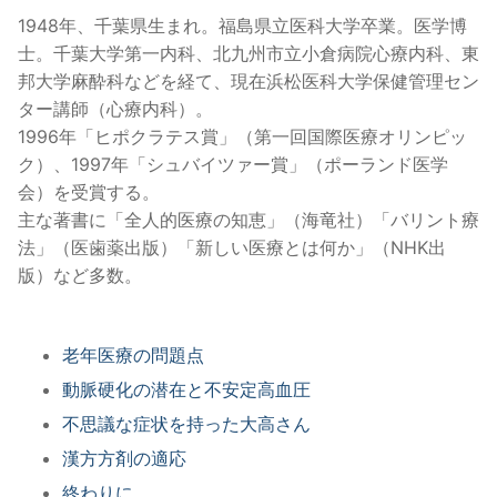
1948年、千葉県生まれ。福島県立医科大学卒業。医学博
士。千葉大学第一内科、北九州市立小倉病院心療内科、東
邦大学麻酔科などを経て、現在浜松医科大学保健管理セン
ター講師（心療内科）。
1996年「ヒポクラテス賞」（第一回国際医療オリンピッ
ク）、1997年「シュバイツァー賞」（ポーランド医学
会）を受賞する。
主な著書に「全人的医療の知恵」（海竜社）「バリント療
法」（医歯薬出版）「新しい医療とは何か」（NHK出
版）など多数。
老年医療の問題点
動脈硬化の潜在と不安定高血圧
不思議な症状を持った大高さん
漢方方剤の適応
終わりに