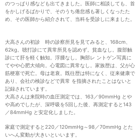
のつっぱり感なども出てきました。医師に相談しても、首
をかしげるばかりで、そのうち倦怠感も著しくなったた
め、その医師から紹介されて、当科を受診しに来ました。
大高さんの初診 時の診察所見を見てみると、168cm、
62kg。聴打診にて異常所見を認めず。貧血なし。腹部触
診にて肝を軽く触知。浮腫なし。胸部レ ントゲン写真に
てやや心肥大傾向。心電図に異常なし。家族歴は、父が心
筋梗塞で死亡。母は老衰。既往歴は特になく、従来健康で
あり、会社の検診などで異常 を指摘されたことはないと
記録されています。
大高さんは来院時の血圧測定では、163／90mmHg とや
や高めでしたが、深呼吸を5回した後、再測定すると143
／84mmHg と安定化しました。
家庭で測定すると220／120mmHg～98／70mmHg とた
いへん変動が大きいといいます。