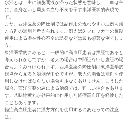
水滞とは、主に細胞間液が滞った状態を意味し、 血は主
に、全身ないし局所の血行不良を示す東洋医学的表現で
す。
また、西洋医薬の降圧剤では副作用の現れやすい症例も漢
方方剤の適用と考えられます。例えばβ-ブロッカーの長期
連用による潜在性心不全の誘発などは最も顕著な例でしょ
う。
東洋医学的にみると、一般的に高血圧患者は実証であると
考えられがちですが、老人の場合は中間証ないし虚証の場
合もよくみうけられます。西洋医薬の降圧剤は東洋医学的
視点から見ると瀉剤が中心ですが、老人の場合は補剤を使
用しなければならない場合も少なくありません。こうした
場合、西洋医薬のみによる治療では、難しい場合もありま
す。八味地黄丸が効果的に作用した軽症高血圧を経験した
こともあります。
軽症高血圧患者に漢方方剤を使用するにあたっての注意
は、