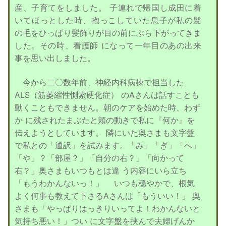
産、子育てをしました。 子連れで帰国し成田に着
いてほっとした時、抱っこしていた息子が私の髪
の毛をひっぱり髪飾りが目の前にぶら下がってきま
した。その時、看護師 になって一年目のあの出来
事を思い出しました。
今から二〇数年前、神経内科病棟で担当した
ALS（筋萎縮性惻索硬化症） のAさんは話すことも
動くこともできません。朝のケアを始めた時、わず
か に残されたまぶたと頬の動きで私に『何か』を
伝えようとしています。 隣にいた奥さまも文字盤
で私との「通訳」を試みます。「み」「ぎ」「へ」
「や」？「部屋？」「自分の右？」「向かって
右？」奥さまもいつもとは違 う内容にいら立ち
「もうわかんないっ！」 いつも穏やかで、根気
よく何事も教えて下さるAさんは「もういい！」 奥
さまも「やっぱりはっきりいってよ！わかんないと
気持ち悪い！」つい に文字盤を挟んで夫婦げんか