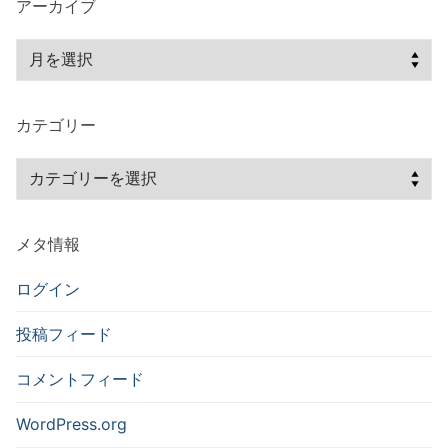
ョ
アーカイブ
ン
ア
ー
カ
カテゴリー
イ
ブ
カ
テ
ゴ
メタ情報
リ
ー
ログイン
投稿フィード
コメントフィード
WordPress.org