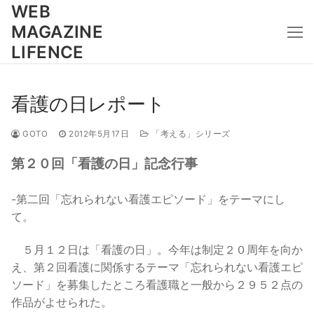
コ
WEB
ン
MAGAZINE
テ
LIFENCE
ン
ツ
へ
看護の日レポート
ス
キ
GOTO
2012年5月17日
「考える」シリーズ
ッ
第２０回「看護の日」記念行事
プ
-第二回「忘れられない看護エピソード」をテーマにし
て。
５月１２日は「看護の日」。今年は制定２０周年を向か
え、第２回看護に関係するテーマ「忘れられない看護エピ
ソード」を募集したところ看護職と一般から２９５２点の
作品がよせられた。