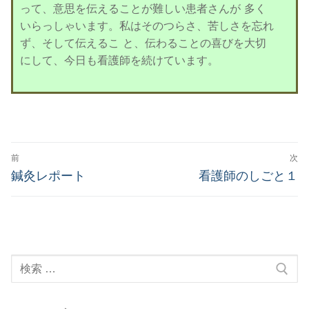
って、意思を伝えることが難しい患者さんが 多く
いらっしゃいます。私はそのつらさ、苦しさを忘れ
ず、そして伝えるこ と、伝わることの喜びを大切
にして、今日も看護師を続けています。
投
前
次
稿
前
次
鍼灸レポート
看護師のしごと１
の
の
ナ
投
投
ビ
稿:
稿:
ゲ
検
ー
索:
シ