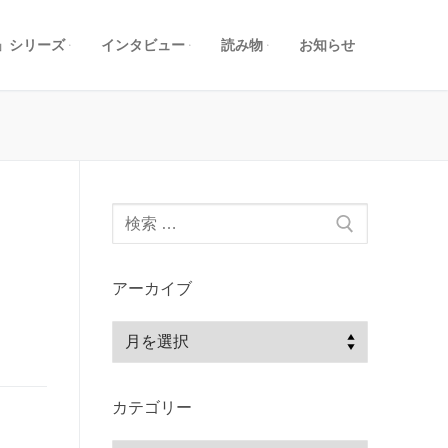
」シリーズ
インタビュー
読み物
お知らせ
検
索:
アーカイブ
ア
ー
カ
カテゴリー
イ
ブ