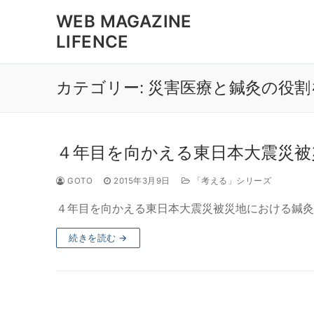
コ
WEB MAGAZINE
ン
LIFENCE
テ
ン
ツ
カテゴリー:
災害医療と鍼灸の役割
へ
ス
キ
ッ
４年目を向かえる東日本大震災被
プ
GOTO
2015年3月9日
「考える」シリーズ
４年目を向かえる東日本大震災被災地における鍼灸
続きを読む →