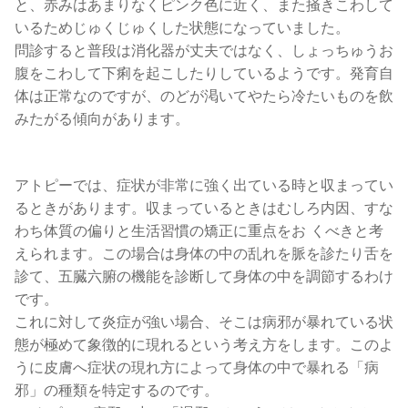
と、赤みはあまりなくピンク色に近く、また掻きこわして
いるためじゅくじゅくした状態になっていました。
問診すると普段は消化器が丈夫ではなく、しょっちゅうお
腹をこわして下痢を起こしたりしているようです。発育自
体は正常なのですが、のどが渇いてやたら冷たいものを飲
みたがる傾向があります。
アトピーでは、症状が非常に強く出ている時と収まってい
るときがあります。収まっているときはむしろ内因、すな
わち体質の偏りと生活習慣の矯正に重点をお くべきと考
えられます。この場合は身体の中の乱れを脈を診たり舌を
診て、五臓六腑の機能を診断して身体の中を調節するわけ
です。
これに対して炎症が強い場合、そこは病邪が暴れている状
態が極めて象徴的に現れるという考え方をします。このよ
うに皮膚へ症状の現れ方によって身体の中で暴れる「病
邪」の種類を特定するのです。