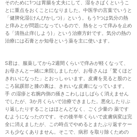
そのために1つは胃腸を丈夫にして、湿をさばくというこ
とに重点をおくことになりました。中医学の言葉でいうと
「健脾化湿(けんぴかしつ)」という。もう1つは気分の熱
と痒みとが問題になっているので、熱をとって痒みを止め
る「清熱止痒(しよう)」という治療方針です。気分の熱の
治療には石膏とか知母という薬を主に使います。
S君は、服薬してから2週間くらいで痒みが軽くなって、
お母さんと一緒に来院しましたが、お母さんは「驚くほど
きれいになった」とおっしゃいます。皮膚を見ると股のと
ころ鼠蹊部と膝の裏は、きれいな皮膚になっています。
手 の湿疹と右腕内側の掻きこわしはしばらく消えません
でしたが、3か月くらいで治療できました。悪化したりぶ
り返したりすることはほとんどなく、ごく少量の 薬です
むようになったのです。その後半年くらいで皮膚病変は完
全に消えましたが、この時点でやめるとまたぶり返すケー
スも少なくありません。そこで、病邪 を取り除くための