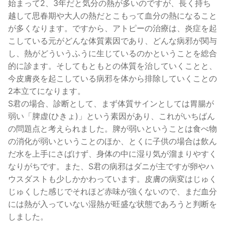
始まって2、3年だと気分の熱が多いのですが、長く持ち
越して思春期や大人の熱だとこもって血分の熱になること
が多くなります。ですから、アトピーの治療は、炎症を起
こしている元がどんな体質素因であり、どんな病邪が関与
し、熱がどういうふうに生じているのかということを総合
的に診ます。そしてもともとの体質を治していくことと、
今皮膚炎を起こしている病邪を体から排除していくことの
2本立てになります。
S君の場合、診断として、まず体質サインとしては胃腸が
弱い「脾虚(ひきょ)」という素因があり、これがいちばん
の問題点と考えられました。脾が弱いということは食べ物
の消化が弱いということのほか、とくに子供の場合は飲ん
だ水を上手にさばけず、身体の中に湿り気が溜まりやすく
なりがちです。また、S君の病邪はダニが主ですが卵やハ
ウスダストも少しかかわっています。皮膚の病変はじゅく
じゅくした感じでそれほど赤味が強くないので、まだ血分
には熱が入っていない湿熱が旺盛な状態であろうと判断を
しました。