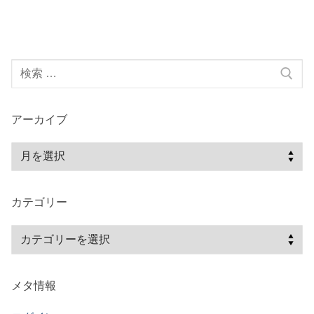
ビ
稿:
稿:
ゲ
ー
検
シ
索:
ョ
ン
アーカイブ
ア
ー
カ
カテゴリー
イ
ブ
カ
テ
ゴ
メタ情報
リ
ー