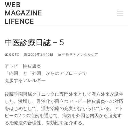
コ
WEB
ン
MAGAZINE
テ
LIFENCE
ン
ツ
へ
中医診療日誌 – 5
ス
キ
GOTO
2009年2月10日
中医学とメンタルケア
ッ
アトピー性皮膚炎
プ
「内因」と「外因」からのアプローチで
克服するアレルギー
後藤学園附属クリニックに専門外来として漢方外来が誕生
した。激増し、難治化が目立つアトピー性皮膚炎への対応
をはじめとして、漢方治療の充実がはかられている。アト
ピーの2つの症例を通じて、病気を外因と内因から追究す
る治療法の合理性、有効性を紹介する。