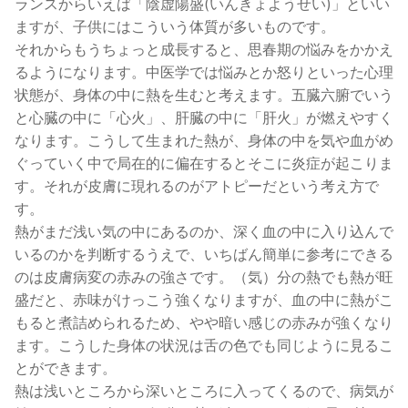
ランスからいえば「陰虚陽盛(いんきょようせい)」といい
ますが、子供にはこういう体質が多いものです。
それからもうちょっと成長すると、思春期の悩みをかかえ
るようになります。中医学では悩みとか怒りといった心理
状態が、身体の中に熱を生むと考えます。五臓六腑でいう
と心臓の中に「心火」、肝臓の中に「肝火」が燃えやすく
なります。こうして生まれた熱が、身体の中を気や血がめ
ぐっていく中で局在的に偏在するとそこに炎症が起こりま
す。それが皮膚に現れるのがアトピーだという考え方で
す。
熱がまだ浅い気の中にあるのか、深く血の中に入り込んで
いるのかを判断するうえで、いちばん簡単に参考にできる
のは皮膚病変の赤みの強さです。（気）分の熱でも熱が旺
盛だと、赤味がけっこう強くなりますが、血の中に熱がこ
もると煮詰められるため、やや暗い感じの赤みが強くなり
ます。こうした身体の状況は舌の色でも同じように見るこ
とができます。
熱は浅いところから深いところに入ってくるので、病気が