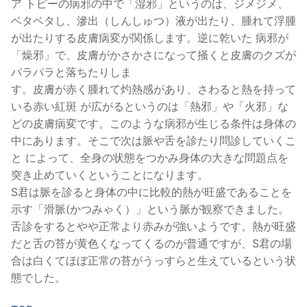
ア トピーの病邪の中で「湿邪」というのは、ジメジメ、
ベタベタし、滲出（しんしゅつ）液が出たり、腫れて浮腫
が出たりする皮膚病変が関係します。逆に乾いた 病邪が
「燥邪」で、皮膚がかさかさになって掻くと皮膚のクズが
パラパラと落ちたりしま
す。皮膚が赤く腫れて灼熱感があり、さわると熱を持って
いる赤い紅斑 が広がるというのは「熱邪」や「火邪」な
どの皮膚病変です。このような病邪が生じる条件は身体の
中にあります。そこで次は脈や舌を診たり問診していくこ
と によって、全身の状態をつかみ身体の大きな問題点を
突き止めていくということになります。
S君は脈を診ると身体の中に比較的熱が旺盛であることを
示す「滑脈(かつみゃく）」という脈が観察できました。
舌診をするとやや正常より赤みが強いようです。熱が旺盛
だと舌の苔が黄色くなってくるのが普通ですが、S君の場
合は白くてほぼ正常の苔がうっすらと生えているという状
態でした。