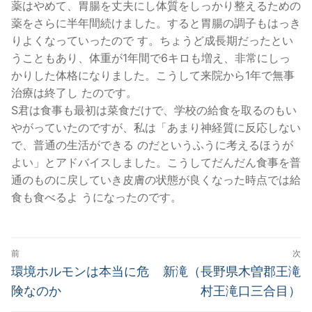
薬はやめて、胃腸を丈夫にし体質をしっかり整えるための
薬をさらに半年間続けました。すると胃腸の調子もはっき
りよくなっていったので す。ちょうど成長期だったとい
うこともあり、体重が1年間で6キロも増え、非常にしっ
かりした体格になりました。こうして来院から1年で無事
治療は終了し たのです。
S君は食事も最初は菜食だけで、学校の給食を取るのもい
やがっていたのですが、私は「あまり神経質に反応しない
で、普通の生活ができる のだというふうに考えるほうが
よい」とアドバイスしました。こうしてだんだん食事を普
通のものに戻していき皮膚の状態が良くなった時点では給
食も食べるよ うになったのです。
投
前
次
稿
前
次
環境ホルモンは本当に危
新滝（長野県木曽郡王滝
の
の
ナ
険なのか
村王滝口三合目）
投
投