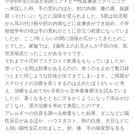
小学6年生のS君が初めてアトピー性皮膚炎でクリニック
へ来院した時、手の荒れのほか、肘の内側、膝の裏、鼠蹊
部（そけいぶ）などに湿疹が見られました。S君は幼児期
から耳の付け根や肘の内側などに皮膚炎ができ始め、小学
校低学年の頃は手の荒れがとくに目立つ程度になっていま
したが、ここ1年くらいの間に湿疹が広がってきたとのこ
とでした。家族では、2歳年上のお兄さんが子供の頃、気
管支喘息だったことがあるそうです。
それまで小児科でステロイド軟膏をもらっていましたが、
塗っている間は効果があるものの、使うのを止めて数日経
つとまた同じような症状が出てきてしまいます。ご両親が
ステロイドの治療を長くするのは止めたほうがいいと考
え、治療を止めて6か月前から玄米菜食療法を試みていま
したが、暑くなるとともに汗をかくようになって痒みがひ
どくなり、漢方治療を求めて来院したのです。
アレルギーの抗原を調べる検査をした結果、ダニなどに陽
性反応があるほか、ハウスダスト、卵の白身、大豆などに
も弱い陽性反応が出ました。肘、膝、手の病変部を見る