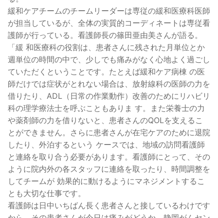
緩和ケアチームのチームリーダーは専従の緩和医療科医師
が担当しているが、全体の実質的コーディネートは専従看
護師が行っている。看護師長の篠田亜由美さんが語る。
「緩 和医療科の役割は、患者さんに残された月単位とか
週単位の時間の中で、少しでも痛みがなく心地よく過ごし
ていただくということです。たとえば緩和ケア病棟 の医
師だけでは症状がとれない場合は、放射線科の医師の力を
借りたり、ADL（日常の作業動作）改善のためにリハビリ
科の理学療法士を呼ぶこともありま す。また栄養士の力
や薬剤師の力を借りないと、患者さんのQOLを支えるこ
とができません。さらに患者さんが在宅ケアのために退院
したり、外泊するという ケースでは、地域の訪問看護師
と連絡を取り合う必要があります。看護師にとって、その
ように院内外の各スタッフに連絡を取ったり、時間調整を
してチームが 効果的に動けるようにマネジメントするこ
とも大切な仕事です。
看護師は日中いちばん長く患者さんと接しているわけです
から、その患者さんが今日は痛みがどうか、
静岡がんセン