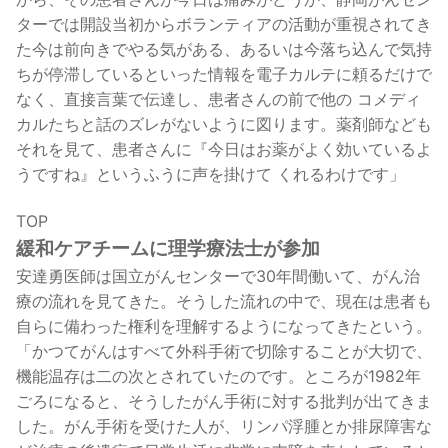
ターでは開設当初からボランティアの活動が重視されてき
た
今は前向きでやる気がある、あるいは今落ち込んで気持
ちが停滞しているといった情報を電子カルテに頼るだけで
なく、直接言葉で伝達し、患者さんの前で他の コメディ
カルたちと話のズレがないように図ります。薬剤師なども
それを見て、患者さんに『今日はお薬がよく効いているよ
うですね』というふうに声を掛けて くれるわけです」
TOP
緩和ケアチームに理学療法士が参加
安達勇医師は国立がんセンターで30年間働いて、がん治
療の流れを見てきた。そうした流れの中で、現在は患者も
自らに備わった権利を理解するようになってきたという。
「かつてがんはすべて外科手術で切除することが大切で、
機能温存は二の次とされていたのです。ところが1982年
ごろになると、そうしたがん手術に対する批判が出てきま
した。がん手術を受けた人が、リンパ浮腫とか排尿障害な