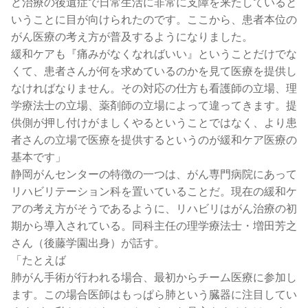
ど治療の後遺症で日常生活に非常に支障を来たしていると
いうことに目が向けられたのです。ここから、患者本位の
がん医療の考え方が普及するようになりました。
緩和ケアも『痛みがなくなればいい』ということだけでな
くて、患者さんが何を求めているのかを見て医療を提供し
なければなりません。その対応の仕方も看護師の立場、理
学療法士の立場、薬剤師の立場によって違ってきます。提
供側が押し付けがましくやるということではなく、より患
者さんの立場で医療を提供するというのが緩和ケア医療の
基本です」
静岡がんセンターの特徴の一つは、がん専門病院にあって
リハビリテーション科を置いていることだ。現在の緩和ケ
アの考え方がそうであるように、リハビリはがん治療の初
期から導入されている。同科主任の理学療法士・増田芳之
さん（後藤学園出身）が話す。
「たとえば
肺がん手術が行われる場合、最初からチーム医療に参加し
ます。この場合医師はもっぱら肺という臓器に注目してい