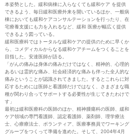
本姿勢とした。緩和病棟に入らなくても緩和ケア を提供
できるよう、毎日緩和医療外来を開いているほか、一般病
棟においても緩和ケアコンサルテーションを行ったり、在
宅療養支援にも力を入れるなど、緩和 医療が幅広く提供
できるよう図っている。
緩和医療科ではトータルな緩和ケアの提供のために早くか
ら、コメディカルからなる緩和ケアチームをつくることを
目指した。安達医師が語る。
「がんの痛みは身体の痛みだけではなく、精神的、心理的
あるいは霊的な痛み、社会経済的な痛みも伴った全人的な
痛みということが認識されてきました。するとこれらに対
応するためには医師と看護師だけではなく、さまざまな職
種が関わり合ってサポートする必要性が生じてきたわけで
す」
最初は緩和医療科の医師のほか、精神腫瘍科の医師、緩和
ケア領域の専門看護師、認定看護師、薬剤師、理学療法
士、心療療法士、ボランティア、医療事務員でワーキング
グループをつくって準備を進めた。そして、2004年4月