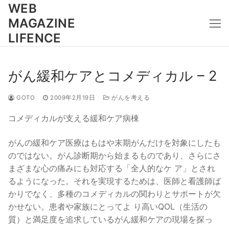
コ
WEB
ン
MAGAZINE
テ
LIFENCE
ン
ツ
へ
がん緩和ケアとコメディカル – 2
ス
キ
GOTO
2009年2月19日
がんを考える
ッ
コメディカルが支える緩和ケア病棟
プ
がんの緩和ケア医療はもはや末期がんだけを対象にしたも
のではない。がん診断期から始まるものであり、さらにさ
まざまな心の痛みにも対応する「全人的なケ ア」とされ
るようになった。それを実現するためは、医師と看護師ば
かりでなく、多種のコメディカルの関わりとサポートが欠
かせない。患者や家族にとってよ り高いQOL（生活の
質）と満足度を追求しているがん緩和ケアの現場を探っ