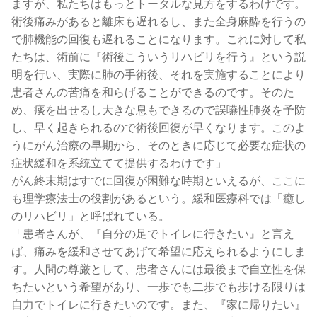
ますが、私たちはもっとトータルな見方をするわけです。
術後痛みがあると離床も遅れるし、また全身麻酔を行うの
で肺機能の回復も遅れることになります。これに対して私
たちは、術前に『術後こういうリハビリを行う』という説
明を行い、実際に肺の手術後、それを実施することにより
患者さんの苦痛を和らげることができるのです。そのた
め、痰を出せるし大きな息もできるので誤嚥性肺炎を予防
し、早く起きられるので術後回復が早くなります。このよ
うにがん治療の早期から、そのときに応じて必要な症状の
症状緩和を系統立てて提供するわけです」
がん終末期はすでに回復が困難な時期といえるが、ここに
も理学療法士の役割があるという。緩和医療科では「癒し
のリハビリ」と呼ばれている。
「患者さんが、『自分の足でトイレに行きたい』と言え
ば、痛みを緩和させてあげて希望に応えられるようにしま
す。人間の尊厳として、患者さんには最後まで自立性を保
ちたいという希望があり、一歩でも二歩でも歩ける限りは
自力でトイレに行きたいのです。また、『家に帰りたい』