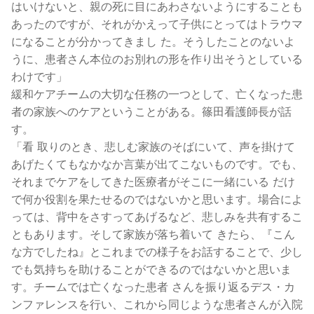
はいけないと、親の死に目にあわさないようにすることも
あったのですが、それがかえって子供にとってはトラウマ
になることが分かってきまし た。そうしたことのないよ
うに、患者さん本位のお別れの形を作り出そうとしている
わけです」
緩和ケアチームの大切な任務の一つとして、亡くなった患
者の家族へのケアということがある。篠田看護師長が話
す。
「看 取りのとき、悲しむ家族のそばにいて、声を掛けて
あげたくてもなかなか言葉が出てこないものです。でも、
それまでケアをしてきた医療者がそこに一緒にいる だけ
で何か役割を果たせるのではないかと思います。場合によ
っては、背中をさすってあげるなど、悲しみを共有するこ
ともあります。そして家族が落ち着いて きたら、『こん
な方でしたね』とこれまでの様子をお話することで、少し
でも気持ちを助けることができるのではないかと思いま
す。チームでは亡くなった患者 さんを振り返るデス・カ
ンファレンスを行い、これから同じような患者さんが入院