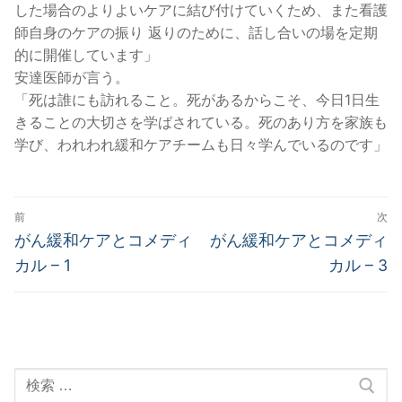
した場合のよりよいケアに結び付けていくため、また看護
師自身のケアの振り 返りのために、話し合いの場を定期
的に開催しています」
安達医師が言う。
「死は誰にも訪れること。死があるからこそ、今日1日生
きることの大切さを学ばされている。死のあり方を家族も
学び、われわれ緩和ケアチームも日々学んでいるのです」
投
前
次
稿
前
次
がん緩和ケアとコメディ
がん緩和ケアとコメディ
の
の
ナ
カル – 1
カル – 3
投
投
ビ
稿:
稿:
ゲ
ー
検
シ
索: