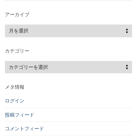
ョ
ン
アーカイブ
ア
ー
カ
カテゴリー
イ
ブ
カ
テ
ゴ
メタ情報
リ
ー
ログイン
投稿フィード
コメントフィード