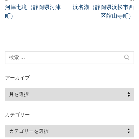
稿
前
次
河津七滝（静岡県河津
浜名湖（静岡県浜松市西
の
の
ナ
町）
区館山寺町）
投
投
ビ
稿:
稿:
ゲ
ー
検
シ
索:
ョ
ン
アーカイブ
ア
ー
カ
カテゴリー
イ
ブ
カ
テ