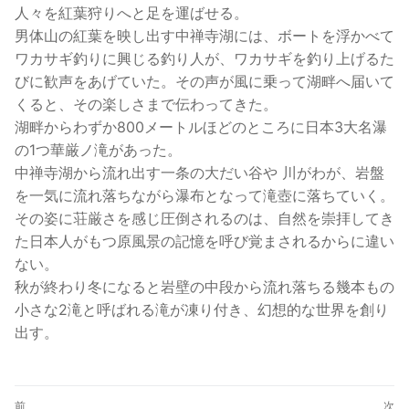
人々を紅葉狩りへと足を運ばせる。
男体山の紅葉を映し出す中禅寺湖には、ボートを浮かべて
ワカサギ釣りに興じる釣り人が、ワカサギを釣り上げるた
びに歓声をあげていた。その声が風に乗って湖畔へ届いて
くると、その楽しさまで伝わってきた。
湖畔からわずか800メートルほどのところに日本3大名瀑
の1つ華厳ノ滝があった。
中禅寺湖から流れ出す一条の大だい谷や 川がわが、岩盤
を一気に流れ落ちながら瀑布となって滝壺に落ちていく。
その姿に荘厳さを感じ圧倒されるのは、自然を崇拝してき
た日本人がもつ原風景の記憶を呼び覚まされるからに違い
ない。
秋が終わり冬になると岩壁の中段から流れ落ちる幾本もの
小さな2滝と呼ばれる滝が凍り付き、幻想的な世界を創り
出す。
投
前
次