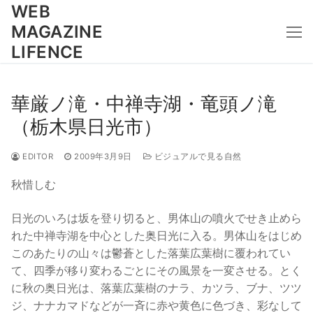
コ
WEB
ン
MAGAZINE
テ
LIFENCE
ン
ツ
へ
華厳ノ滝・中禅寺湖・竜頭ノ滝
ス
（栃木県日光市）
キ
ッ
EDITOR
2009年3月9日
ビジュアルで見る自然
プ
秋惜しむ
日光のいろは坂を登り切ると、男体山の噴火でせき止めら
れた中禅寺湖を中心とした奥日光に入る。男体山をはじめ
このあたりの山々は鬱蒼とした落葉広葉樹に覆われてい
て、四季が移り変わるごとにその風景を一変させる。とく
に秋の奥日光は、落葉広葉樹のナラ、カツラ、ブナ、ツツ
ジ、ナナカマドなどが一斉に赤や黄色に色づき、彩なして