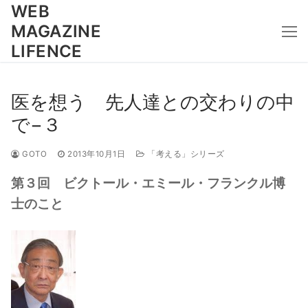
コ
WEB
ン
MAGAZINE
テ
LIFENCE
ン
ツ
へ
医を想う 先人達との交わりの中
ス
で−３
キ
ッ
GOTO
2013年10月1日
「考える」シリーズ
プ
第３回 ビクトール・エミール・フランクル博
士のこと