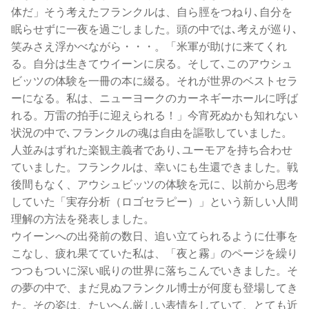
体だ」そう考えたフランクルは、自ら脛をつねり､自分を
眠らせずに一夜を過ごしました。頭の中では､考えが巡り､
笑みさえ浮かべながら・・・。「米軍が助けに来てくれ
る。自分は生きてウイーンに戻る。そして､このアウシュ
ビッツの体験を一冊の本に綴る。それが世界のベストセラ
ーになる。私は、ニューヨークのカーネギーホールに呼ば
れる。万雷の拍手に迎えられる！」今宵死ぬかも知れない
状況の中で､フランクルの魂は自由を謳歌していました。
人並みはずれた楽観主義者であり､ユーモアを持ち合わせ
ていました。フランクルは、幸いにも生還できました。戦
後間もなく、アウシュビッツの体験を元に、以前から思考
していた「実存分析（ロゴセラピー）」という新しい人間
理解の方法を発表しました。
ウイーンへの出発前の数日、追い立てられるように仕事を
こなし、疲れ果てていた私は、「夜と霧」のページを繰り
つつもついに深い眠りの世界に落ちこんでいきました。そ
の夢の中で、まだ見ぬフランクル博士が何度も登場してき
た。その姿は、たいへん厳しい表情をしていて、とても近