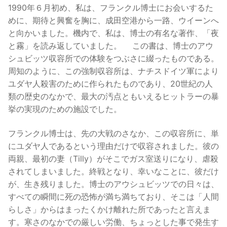
1990年６月初め、私は、フランクル博士にお会いするた
めに、期待と興奮を胸に、成田空港から一路、ウイーンへ
と向かいました。機内で、私は、博士の有名な著作、「夜
と霧」を読み返していました。 この書は、博士のアウ
シュビッツ収容所での体験をつぶさに綴ったものである。
周知のように、この強制収容所は、ナチスドイツ軍により
ユダヤ人殺害のために作られたものであり、20世紀の人
類の歴史のなかで、最大の汚点ともいえるヒットラーの暴
挙の実現のための施設でした。
フランクル博士は、先の大戦のさなか、この収容所に、単
にユダヤ人であるという理由だけで収容されました。彼の
両親、最初の妻（Tilly）がそこでガス室送りになり、虐殺
されてしまいました。終戦となり、幸いなことに、彼だけ
が、生き残りました。博士のアウシュビッツでの日々は、
すべての瞬間に死の恐怖が満ち満ちており、そこは「人間
らしさ」からはまったくかけ離れた所であったと言えま
す。寒さのなかでの厳しい労働、ちょっとした事で発生す