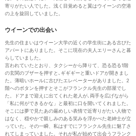
寄りがたい人でした。浅く目覚めると翼はウイーンの空港
の上を旋回していました。
ウイーンでの出会い
先生の住まいはウイーン大学の近くの学生街にある古びた
アパートにありました。そこに現在の夫人エリーさんと暮
らしていました。
言われていたとおり、タクシーから降りて、恐る恐る1階
の玄関のブザーを押すと､ギギギーと重いドアが開きまし
た。薄暗いホールに古びたエレベーターがありました。2
階へのボタンを押すとそこがフランクル先生の部屋でし
た。ドアまで迎えに出てくれた老人が､両手を広げながら
「私に何ができるかな」と最初に口を開いてくれました。
そこには夢で見たあの厳めしい表情で近寄りがたい人物で
はなく、穏やかで親しみのある笑みを浮かべた老紳士が立
っていた。その一瞬、私はすでにフランクル先生に魅了さ
れてしまっていました。それが私が始めて出会うフランク