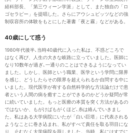
経科部長、「第三ウィーン学派」として、また独自の「ロ
ゴセラピー」を提唱した。さらにアウシュビッツなどの強
制収容所の体験をもとにした著書「夜と霧」などがある。
40歳にして惑う
1980年代後半､当時40歳代に入った私は、不惑どころで
はなく再び、人生の大きな岐路に立っていました。医師に
なり10数年が過ぎ､一通りのことはできるようになってい
ました。しかし、医師という職業、医学という学問に限界
を感じ、どうしたらその限界を超えられるか自問する中に
いました。現代医学が有する自然科学的な方法論だけで患
者という人間の病を癒すことができるのかどうか疑問が常
に続いていました。もっと医療の本質を突く方法があるの
ではないか、もがけばもがくほど､糸は絡んでいきまし
た。私はある大学病院にいたが「白い巨塔」に代表される
ようなことに巻き込まれ、私がすべて責任を取る羽目にな
り、止むなく大学病院を辞しました。当時、私にはすでに