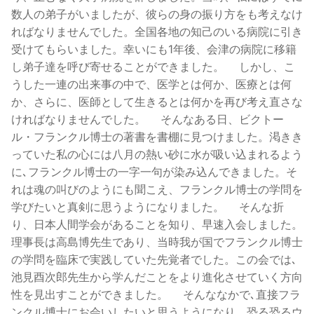
数人の弟子がいましたが、彼らの身の振り方をも考えなけ
ればなりませんでした。全国各地の知己のいる病院に引き
受けてもらいました。幸いにも1年後、会津の病院に移籍
し弟子達を呼び寄せることができました。 しかし、こ
うした一連の出来事の中で、医学とは何か、医療とは何
か、さらに、医師として生きるとは何かを再び考え直さな
ければなりませんでした。 そんなある日、ビクトー
ル・フランクル博士の著書を書棚に見つけました。渇きき
っていた私の心には八月の熱い砂に水が吸い込まれるよう
に､フランクル博士の一字一句が染み込んできました。そ
れは魂の叫びのようにも聞こえ、フランクル博士の学問を
学びたいと真剣に思うようになりました。 そんな折
り、日本人間学会があることを知り、早速入会しました。
理事長は高島博先生であり、当時我が国でフランクル博士
の学問を臨床で実践していた先覚者でした。この会では､
池見酉次郎先生から学んだことをより進化させていく方向
性を見出すことができました。 そんななかで､直接フラ
ンクル博士にお会いしたいと思うようになり、恐る恐るウ