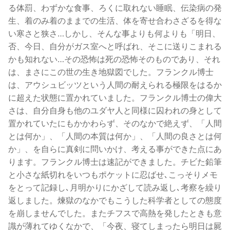
る体罰、わずかな食事、ろくに取れない睡眠、伝染病の発
生、着のみ着のままでの生活、体を寄せ合わさざるを得な
い寒さと狭さ…しかし、そんな事よりも何よりも「明日、
否、今日、自分がガス室へと呼ばれ、そこに送りこまれる
かも知れない…その恐怖は死の恐怖そのものであり、それ
は、まさにこの世の生き地獄図でした。フランクル博士
は、アウシュビッツという人間の耐えられる極限をはるか
に超えた状態に置かれていました。フランクル博士の偉大
さは、自分自身も他のユダヤ人と同様に囚われの身として
置かれていたにもかかわらず、そのなかで絶えず、「人間
とは何か」、「人間の本質は何か」、「人間の良さとは何
か」、を自らに真剣に問いかけ、考える事ができた点にあ
ります。フランクル博士は速記ができました。チビた鉛筆
と小さな紙切れをいつもポケットに忍ばせ､こっそりメモ
をとって記録し､月明かりにかざして読み返し､考察を繰り
返しました。煉獄のなかでもこうした科学者としての態度
を崩しませんでした。またチフスで高熱を発したときも意
識が薄れてゆくなかで、「今夜、寝てしまったら明日は屍