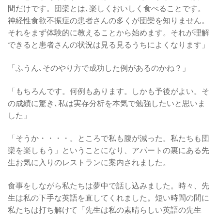
間だけです。団欒とは､楽しくおいしく食べることです。
神経性食欲不振症の患者さんの多くが団欒を知りません。
それをまず体験的に教えることから始めます。それが理解
できると患者さんの状況は見る見るうちによくなります」
「ふうん､そのやり方で成功した例があるのかね？」
「もちろんです。何例もあります。しかも予後がよい。そ
の成績に驚き､私は実存分析を本気で勉強したいと思いま
した」
「そうか・・・・。ところで私も腹が減った。私たちも団
欒を楽しもう」ということになり、アパートの裏にある先
生お気に入りのレストランに案内されました。
食事をしながら私たちは夢中で話し込みました。時々、先
生は私の下手な英語を直してくれました。短い時間の間に
私たちは打ち解けて「先生は私の素晴らしい英語の先生