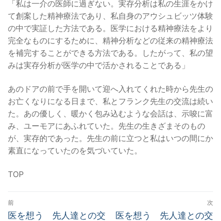
「私は一介の医師に過ぎない。実存分析は私の生涯をかけ
て創案した精神療法であり、私自身のアウシュビッツ体験
の中で実証した方法である。医学における精神療法をより
完全なものにするために、精神分析などの従来の精神療法
を補完することができる方法である。したがって、私の望
みは実存分析が医学の中で活かされることである」
あのドアの前で手を開いて迎へ入れてくれた時から先生の
お亡くなりになる日まで、私とフランク先生の交流は続い
た。あの優しく、暖かく包み込むような会話は、示唆に富
み、ユーモアにあふれていた。先生の生きざまそのもの
が、実存的であった。先生の前に立つと私はいつの間にか
素直になっていたのを気づいていた。
TOP
投
前
次
稿
前
次
医を想う 先人達との交
医を想う 先人達との交