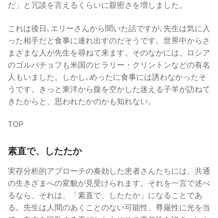
だ」と冗談を言えるくらいに親密さを増しました。
これは後日､エリーさんから聞いた話ですが､先生は気に入
った相手だと食事に連れ出すのだそうです。世界中からさ
まざまな人が先生を尋ねて来ます。そのなかには、ロシア
のゴルバチョフも米国のヒラリー・クリントンなどの有名
人もいました。しかし､めったに食事には誘わなかったそ
うです。きっと東洋から腹を空かした迷える子羊が訪ねて
きたからと、思われたかのかも知れない。
TOP
素直で、したたか
実存分析的アプローチの奏効した患者さんたちには、共通
の生きざまへの変貌が見受けられます。それを一言で述べ
るなら、それは、「素直で、したたか」になることであ
る。先生は人間のあくことのない可能性、尊厳性に光を当