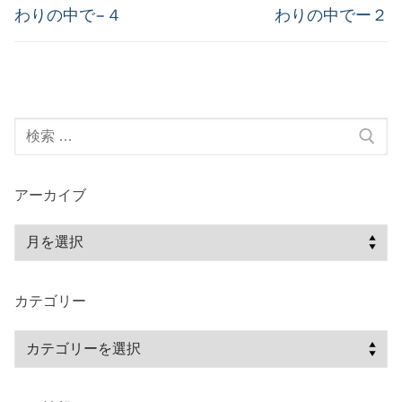
の
の
ナ
わりの中で−４
わりの中でー２
投
投
ビ
稿:
稿:
ゲ
ー
検
シ
索:
ョ
ン
アーカイブ
ア
ー
カ
カテゴリー
イ
ブ
カ
テ
ゴ