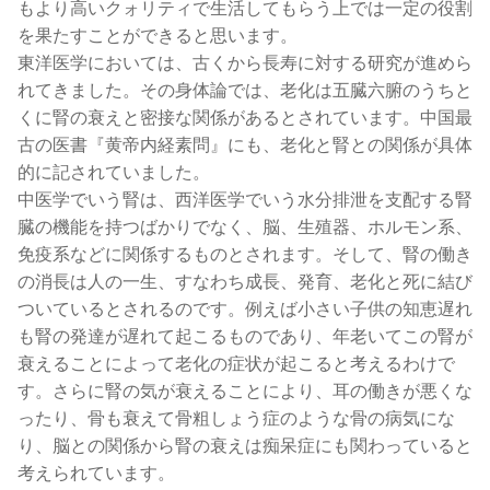
もより高いクォリティで生活してもらう上では一定の役割
を果たすことができると思います。
東洋医学においては、古くから長寿に対する研究が進めら
れてきました。その身体論では、老化は五臓六腑のうちと
くに腎の衰えと密接な関係があるとされています。中国最
古の医書『黄帝内経素問』にも、老化と腎との関係が具体
的に記されていました。
中医学でいう腎は、西洋医学でいう水分排泄を支配する腎
臓の機能を持つばかりでなく、脳、生殖器、ホルモン系、
免疫系などに関係するものとされます。そして、腎の働き
の消長は人の一生、すなわち成長、発育、老化と死に結び
ついているとされるのです。例えば小さい子供の知恵遅れ
も腎の発達が遅れて起こるものであり、年老いてこの腎が
衰えることによって老化の症状が起こると考えるわけで
す。さらに腎の気が衰えることにより、耳の働きが悪くな
ったり、骨も衰えて骨粗しょう症のような骨の病気にな
り、脳との関係から腎の衰えは痴呆症にも関わっていると
考えられています。