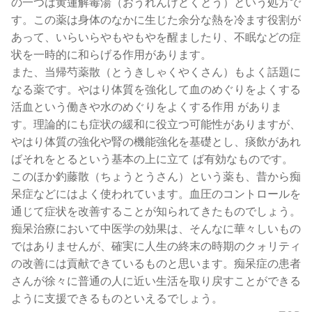
の一つは黄蓮解毒湯（おうれんげどくとう）という処方で
す。この薬は身体のなかに生じた余分な熱を冷ます役割が
あって、いらいらやもやもやを醒ましたり、不眠などの症
状を一時的に和らげる作用があります。
また、当帰芍薬散（とうきしゃくやくさん）もよく話題に
なる薬です。やはり体質を強化して血のめぐりをよくする
活血という働きや水のめぐりをよくする作用 がありま
す。理論的にも症状の緩和に役立つ可能性がありますが、
やはり体質の強化や腎の機能強化を基礎とし、痰飲があれ
ばそれをとるという基本の上に立て ば有効なものです。
このほか釣藤散（ちょうとうさん）という薬も、昔から痴
呆症などにはよく使われています。血圧のコントロールを
通じて症状を改善することが知られてきたものでしょう。
痴呆治療において中医学の効果は、そんなに華々しいもの
ではありませんが、確実に人生の終末の時期のクォリティ
の改善には貢献できているものと思います。痴呆症の患者
さんが徐々に普通の人に近い生活を取り戻すことができる
ように支援できるものといえるでしょう。