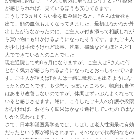
が闘病に熱心で、「2人で病気に取り組もう」という姿勢
が感じられれば、見ているほうも安心できます。
こうして3ヵ月くらい薬を飲み続けると、Fさんは食欲も
出て、顔の血色もよくなってきました。最初はなかなか外
出したがらなかったのに、ご主人が付き添って相談しなが
ら買い物にも出かけるようになったそうです。またご主人
が少しは手伝うけれど炊事、洗濯、掃除などもほとんど1
人でできているとのことでした。
現在通院して約6ヵ月になりますが、ご主人はFさんに何
となく気力が感じられるようになったとおっしゃっていま
す。ご主人が誘えばFさんは一緒に散歩にも出るようにな
ったとのことです。多少怒りっぽいところや、物忘れ自体
はあまり改善しないのですが、体調はずいぶんよくなって
いると感じさせます。逆に、こうしたご主人の介護や投薬
がなければ、おそらく痴呆はかなり進行していたのではな
いかと思われます。
さて、日本和漢医薬学会では、しばしば老人性痴呆に有効
だったという薬が報告されます。そのなかで代表的なもの