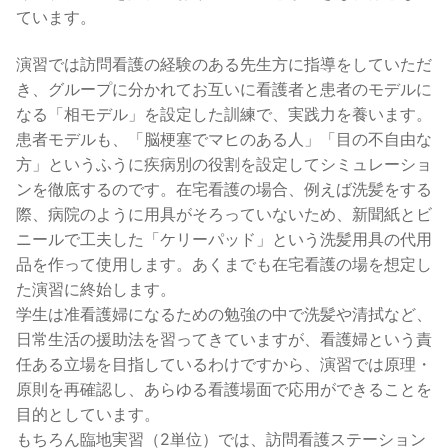
ています。
演習では訪問看護の経験のある先生方に指導をしていただ
き、グループに分かれてお互いに看護者と患者のモデルに
なる「相モデル」を設定した訓練で、実践力を養います。
患者モデルも、「脳梗塞でマヒのある人」「目の不自由な
方」というふうに疾病別の役割を設定してシミュレーショ
ンを徹底するのです。在宅看護の場合、例えば洗髪をする
際、病院のように用具がそろっていないため、新聞紙とビ
ニールで工夫した「ケリーパッド」という洗髪用具の代用
品を作って使用します。あくまでも在宅看護の場を想定し
た演習に終始します。
学生は准看護婦になるための勉強の中で洗髪や清拭など、
日常生活の援助法を習ってきていますが、看護婦という責
任ある立場を目指しているわけですから、演習では原理・
原則を再確認し、あらゆる看護場面で応用ができることを
目的としています。
もちろん臨地実習（2単位）では、訪問看護ステーション