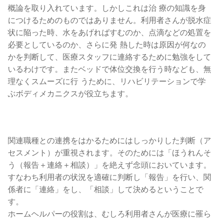
概論を取り入れています。しかしこれは治 療の知識を身
につけるためのものではありません。利用者さんが脱水症
状に陥った時、水をあげればすむのか、点滴などの処置を
必要としているのか、さらに発 熱した時は原因が何なの
かを判断して、医療スタッフに連絡するために勉強をして
いるわけです。またベッドで体位交換を行う時なども、無
理なくスムーズに行 うために、リハビリテーションで学
ぶボディメカニクスが役立ちます。
関連職種との連携をはかるためにはしっかりした判断（ア
セスメント）が重視されます。そのためには「ほうれんそ
う（報告＋連絡＋相談）」を絶えず念頭においています。
すなわち利用者の状況を適確に判断し「報告」を行い、関
係者に「連絡」をし、「相談」して決めるということで
す。
ホームヘルパーの役割は、むしろ利用者さんが医療に罹ら