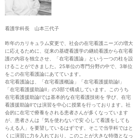
看護学科長 山本三代子
昨年のカリキュラム変更で、社会の在宅看護ニーズの増大
に応えるために、従来の基礎看護学の継続看護から在宅看
護の内容を独立させ、「在宅看護論」という一つの柱を設
けることができました。25単位の専門分野の中で、3単位
をこの在宅看護論にあてています。
在宅看護論は、「在宅看護概論」「在宅看護援助論Ⅰ」
「在宅看護援助論Ⅱ」の3部で構成しています。このうち
在宅看護援助論Ⅰでは基本的な在宅看護技術を 学び、在宅
看護援助論Ⅱでは演習を中心に授業を行っております。社
会的に在宅で療養をされる患者さんが多くなっています
が、患者さんは「気を使わないで安 心して看護をしても
らえる人」を要望しているはずです。そこで当学科ではと
くに演習に力を入れており、このことが大きな特徴となっ