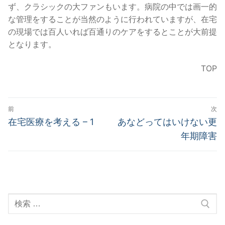
ず、クラシックの大ファンもいます。病院の中では画一的
な管理をすることが当然のように行われていますが、在宅
の現場では百人いれば百通りのケアをするとことが大前提
となります。
TOP
投
前
次
稿
前
次
在宅医療を考える – 1
あなどってはいけない更
の
の
ナ
年期障害
投
投
ビ
稿:
稿:
ゲ
ー
検
シ
索:
ョ