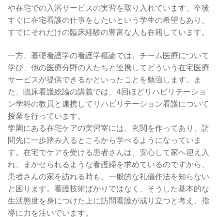
や在宅での入浴サービスの実習を取り入れています。卒後
すぐに在宅看護の仕事をしたいという学生の希望もあり、
すでにそれだけの臨床経験の豊富な人も在籍しています。
一方、基礎看護学の看護学概論では、チーム医療について
学び、他の医療分野の人たちと連携してどういう在宅医療
サービスが提供できるかといったことを勉強します。ま
た、臨床看護総論の講義では、4回ほどリハビリテーショ
ン学科の教員と連携してリハビリテーション看護について
授業を行っています。
学園にある在宅ケアの実習室には、玄関を作ってあり、訪
問先に一歩踏み入るところから学べるようになっていま
す。在宅でケアを受ける患者さんは、安心して家へ迎え入
れ、まかせられるような看護婦を求めているのですから、
患者さんの家を訪れる時も、一般的な礼儀作法を知らない
と困ります。看護技術ばかりではなく、そうした基本的な
生活態度を身につけた上に訪問看護が成り立つと考え、指
導に力を注いでいます。