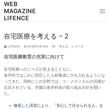
コ
WEB
ン
MAGAZINE
テ
LIFENCE
ン
ツ
へ
在宅医療を考える – 2
ス
キ
LIFENCE
2018年9月18日
「考える」シリーズ
ッ
在宅医療教育の充実に向けて
プ
在宅医療へのニーズが高まるとともに、
各学科ではこれに対応した人材養成に力を入れるようにな
ってきた。同時にこの分野では、コ・メディカルの活躍が
注目されている。学園の各学科長の取り組み方針を聞い
た。
徹底した演習により、「安心して任せられる人」を